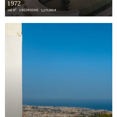
1972
148 M²
3 BEDROOMS
1,275,000 €