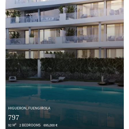
HIGUERON, FUENGIROLA
797
92 M²
2 BEDROOMS
695,000 €