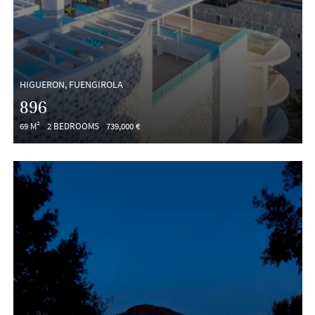
HIGUERON, FUENGIROLA
896
69 M²
2 BEDROOMS
739,000 €