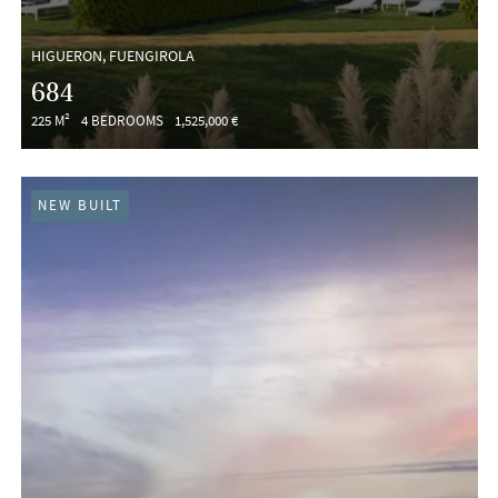
HIGUERON, FUENGIROLA
684
225 M²
4 BEDROOMS
1,525,000 €
NEW BUILT