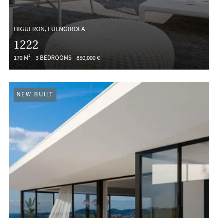
HIGUERON, FUENGIROLA
1222
170 M²
3 BEDROOMS
850,000 €
NEW BUILT