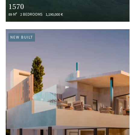
1570
89 M²
2 BEDROOMS
1,190,000 €
NEW BUILT