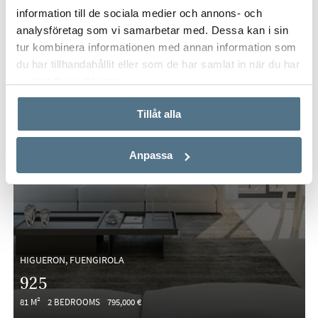
information till de sociala medier och annons- och
analysföretag som vi samarbetar med. Dessa kan i sin
tur kombinera informationen med annan information som
du har tillhandahållit eller som de har samlat in när du har
använt deras tjänster.
Tillåt alla
Anpassa
HIGUERON, FUENGIROLA
925
81 M²
2 BEDROOMS
795,000 €