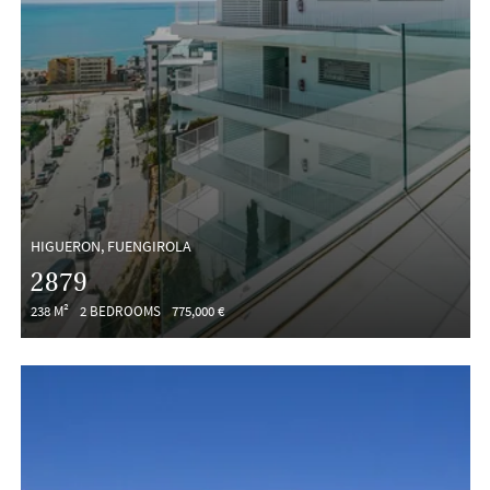
HIGUERON, FUENGIROLA
2879
238 M²
2 BEDROOMS
775,000 €