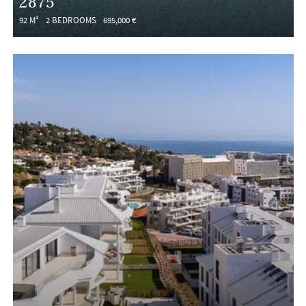
2875
92 M²
2 BEDROOMS
695,000 €