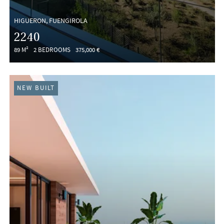
HIGUERON, FUENGIROLA
2240
89 M²
2 BEDROOMS
375,000 €
NEW BUILT