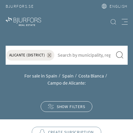
BJURFORS.SE
ENGLISH
Search property
Meny
Property for sale in Campo de A
S&ouml;k f&ouml;r att l&auml;gga till nytt s&ouml;kord
Search
ALICANTE (DISTRICT)
Ta bort sökordet "Alicante (District)"
For sale in Spain
Spain
Costa Blanca
Campo de Alicante:
SHOW FILTERS
CREATE SUBSCRIPTION