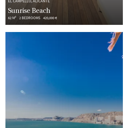
EL CAMPELLO, ALICANTE
Sunrise Beach
62 M²
2 BEDROOMS
420,000 €