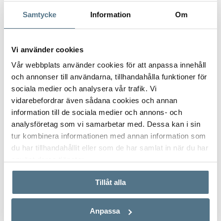
Samtycke
Information
Om
Vi använder cookies
Vår webbplats använder cookies för att anpassa innehåll
och annonser till användarna, tillhandahålla funktioner för
sociala medier och analysera vår trafik. Vi
vidarebefordrar även sådana cookies och annan
information till de sociala medier och annons- och
analysföretag som vi samarbetar med. Dessa kan i sin
ALICANTE C, ALICANTE
tur kombinera informationen med annan information som
Estela
du har tillhandahållit eller som de har samlat in när du har
72 M²
2 BEDROOMS
206,500 €
använt deras tjänster.
Tillåt alla
NEW BUILT
Anpassa