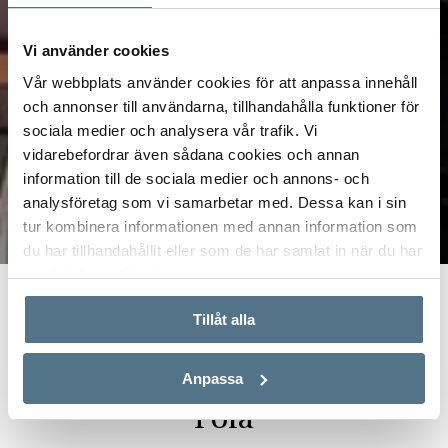
Vi använder cookies
Vår webbplats använder cookies för att anpassa innehåll
och annonser till användarna, tillhandahålla funktioner för
sociala medier och analysera vår trafik. Vi
vidarebefordrar även sådana cookies och annan
information till de sociala medier och annons- och
analysföretag som vi samarbetar med. Dessa kan i sin
tur kombinera informationen med annan information som
du har tillhandahållit eller som de har samlat in när du har
använt deras tjänster.
Start
Real Estate
Alicante – Santa Pola
Tillåt alla
Mäklare i Alicante – Santa
Anpassa
Pola