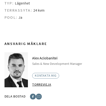
TYP:
Lägenhet
TERRASSYTA:
24 kvm
POOL:
Ja
ANSVARIG MÄKLARE
Alex Aciobanitei
Sales & New Development Manager
KONTAKTA MIG
TORREVIEJA
DELA BOSTAD
Facebook
E-post