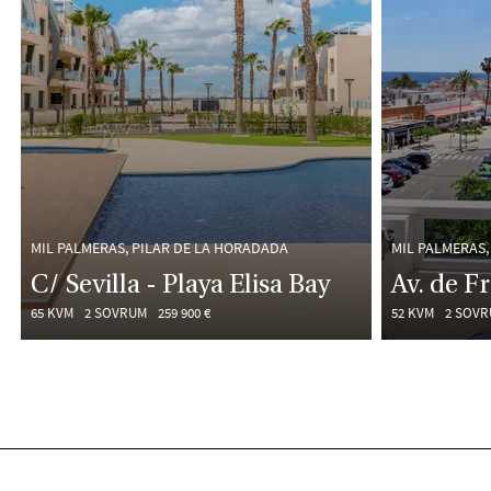
MIL PALMERAS, PILAR DE LA HORADADA
MIL PALMERAS,
C/ Sevilla - Playa Elisa Bay
Av. de Fr
65 KVM
2 SOVRUM
259 900 €
52 KVM
2 SOV