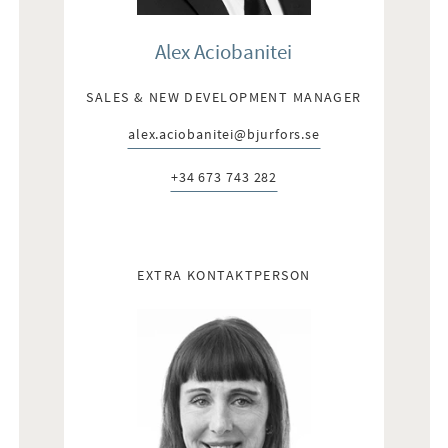
Alex Aciobanitei
SALES & NEW DEVELOPMENT MANAGER
alex.aciobanitei@bjurfors.se
E-post:
+34 673 743 282
Telefon:
EXTRA KONTAKTPERSON