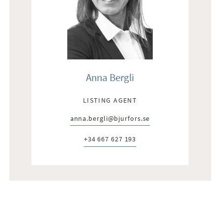
Anna Bergli
LISTING AGENT
anna.bergli@bjurfors.se
E-post:
+34 667 627 193
Telefon: