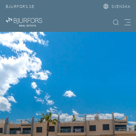
BJURFORS.SE
SVENSKA
Hitta bostad
Meny