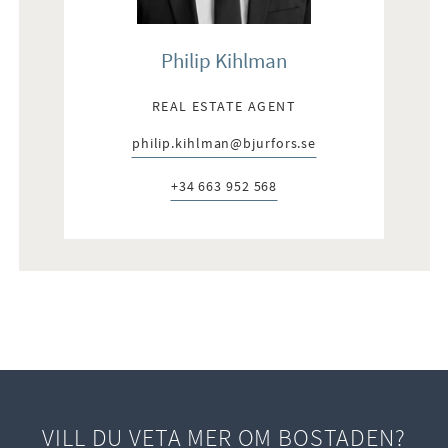
Philip Kihlman
REAL ESTATE AGENT
philip.kihlman@bjurfors.se
E-post:
+34 663 952 568
Telefon:
VILL DU VETA MER OM BOSTADEN?