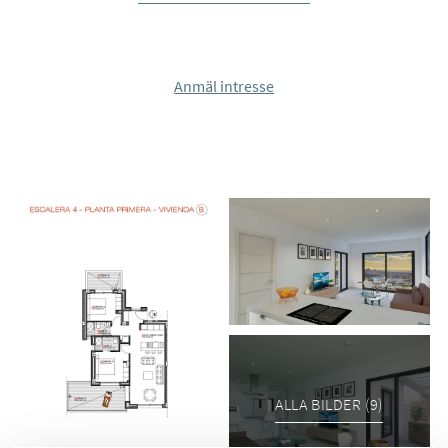
att välja mellan stilfulla, moderna lägenheter eller rymliga
villor. Denna exceptionella utveckling består av 16 nybyggda
lägenheter och 15 unika radhus.
Anmäl intresse
Lägenheterna är genomtänkt arrangerade över två kvarter
om fyra nivåer, med bara två lägenheter per våning för en
exklusiv boutiquekänsla.
Varje lägenhet har en öppen planlösning mellan vardagsrum
och kök, vilket ger en ljus och rymlig känsla – perfekt för både
vardag och umgänge. Här finns två generösa sovrum och två
moderna badrum, varav ett en-suite till master bedroom, för
extra komfort och avskildhet. Från vardagsrummet och ett av
sovrummen når du en solig terrass med gott om plats för
solstolar och utemöbler. För markplanslägenheterna ingår
en privat trädgård medan takvåningarna har en stor
ALLA BILDER (9)
takterrass med utrymme för solbad, matplats och en
grillhörna, där du kan njuta av utsikten över området.