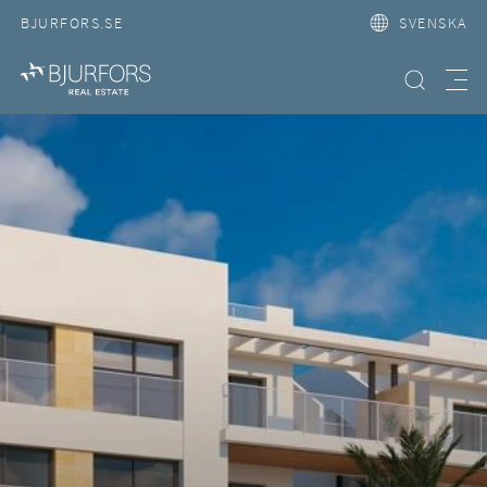
BJURFORS.SE
SVENSKA
Hitta bostad
Meny