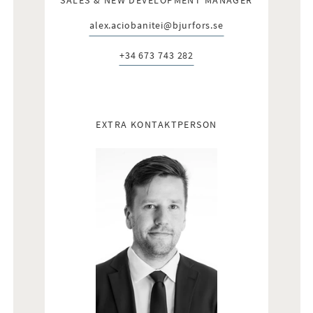
alex.aciobanitei@bjurfors.se
E-post:
+34 673 743 282
Telefon:
EXTRA KONTAKTPERSON