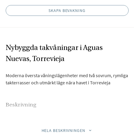
SKAPA BEVAKNING
Nybyggda takvåningar i Aguas
Nuevas, Torrevieja
Moderna översta våningslägenheter med två sovrum, rymliga
takterrasser och utmärkt läge nära havet i Torrevieja
Beskrivning
Bjurfors Costa Blanca har nöjet att presentera Gomera Star
projektet i det pulserande området Aguas Nuevas, Torrevieja,
HELA BESKRIVNINGEN
ett utmärkt tillfälle att hitta ditt nästa hem med möjligheten