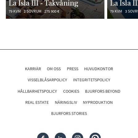
La Isla III - Takvåning
La Isla II
79 KVM
2 SOVRUM
275 900 €
79 KVM
3 SOV
KARRIÄR
OM OSS
PRESS
HUVUDKONTOR
VISSELBLÅSARPOLICY
INTEGRITETSPOLICY
HÅLLBARHETSPOLICY
COOKIES
BJURFORS BEYOND
REAL ESTATE
NÄRINGSLIV
NYPRODUKTION
BJURFORS STORIES