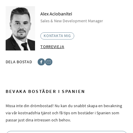
Alex Aciobanitei
Sales & New Development Manager
KONTAKTA MIG
TORREVIEJA
DELA BOSTAD
Facebook
E-post
BEVAKA BOSTÄDER I SPANIEN
Missa inte din drömbostad! Nu kan du snabbt skapa en bevakning
via vår kostnadsfria tjänst och få tips om bostäder i Spanien som
passar just dina intressen och behov.