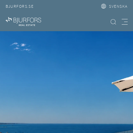
BJURFORS.SE
SVENSKA
Hitta bostad
Meny