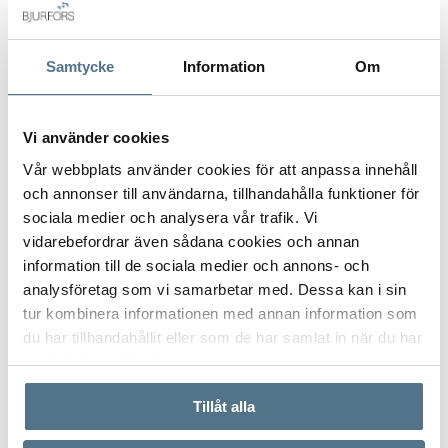
Projektet erbjuder privata parkeringsplatser och förråd för
vissa av lägenheterna, med förinstallation för laddning av
elbilar, vilket ger både bekvämlighet och framtidssäkert
Samtycke
Information
Om
boende. Utvalda takvåningar har privat jacuzzi, medan de
exklusiva duplex-penthousen erbjuder privata takterrasser
Vi använder cookies
och egna pooler.
VISA INNEHÅLL
PLANRITNING
Vår webbplats använder cookies för att anpassa innehåll
Vento II är ett utmärkt val för dig som söker ett stilfullt
och annonser till användarna, tillhandahålla funktioner för
permanentboende, ett semesterhem eller en attraktiv
sociala medier och analysera vår trafik. Vi
VISA INNEHÅLL
FAKTA OM BOSTADEN
investering i ett av Torreviejas mest eftertraktade centrala
vidarebefordrar även sådana cookies och annan
lägen.
information till de sociala medier och annons- och
analysföretag som vi samarbetar med. Dessa kan i sin
VISA INNEHÅLL
OM TORREVIEJA CENTRO
Välkommen att kontakta Bjurfors Costa Blanca för mer
tur kombinera informationen med annan information som
information eller för att boka en visning!
du har tillhandahållit eller som de har samlat in när du har
använt deras tjänster.
VISA INNEHÅLL
KARTA
Tillåt alla