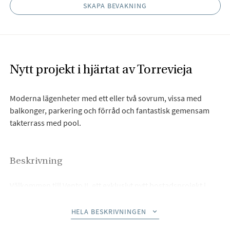
SKAPA BEVAKNING
Nytt projekt i hjärtat av Torrevieja
Moderna lägenheter med ett eller två sovrum, vissa med
balkonger, parkering och förråd och fantastisk gemensam
takterrass med pool.
Beskrivning
Välkommen till Vento II, ett exklusivt nytt bostadsprojekt i
hjärtat av Torrevieja, perfekt beläget endast en kort
promenad från marinan, strandpromenaden och det nya
HELA BESKRIVNINGEN
köpcentret Paseo del Mar. Detta privilegierade hörnläge