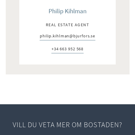
Philip Kihlman
REAL ESTATE AGENT
philip.kihlman@bjurfors.se
E-post:
+34 663 952 568
Telefon:
VILL DU VETA MER OM BOSTADEN?