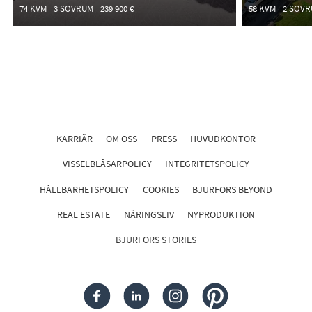
74 KVM
3 SOVRUM
239 900 €
58 KVM
2 SOV
KARRIÄR
OM OSS
PRESS
HUVUDKONTOR
VISSELBLÅSARPOLICY
INTEGRITETSPOLICY
HÅLLBARHETSPOLICY
COOKIES
BJURFORS BEYOND
REAL ESTATE
NÄRINGSLIV
NYPRODUKTION
BJURFORS STORIES
FACEBOOK
LINKEDIN
INSTAGRAM
PINTEREST