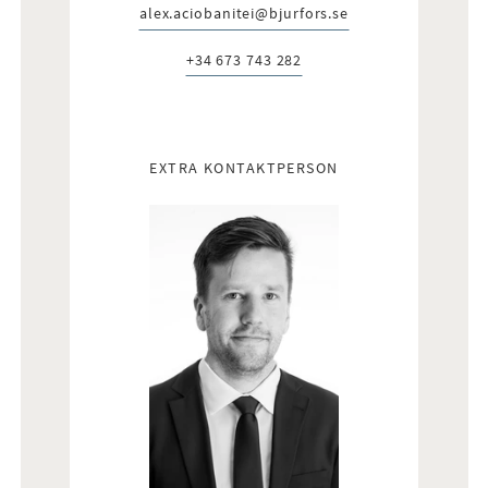
alex.aciobanitei@bjurfors.se
E-post:
+34 673 743 282
Telefon:
EXTRA KONTAKTPERSON