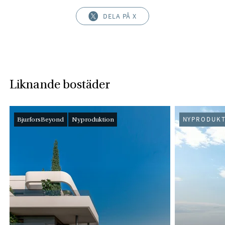
DELA PÅ X
Liknande bostäder
BjurforsBeyond
Nyproduktion
NYPRODUKT