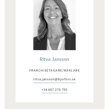
Ritva Jansson
FRANCHISETAGARE/MÄKLARE
ritva.jansson@bjurfors.se
E-post:
+34 687 270 750
Telefon: