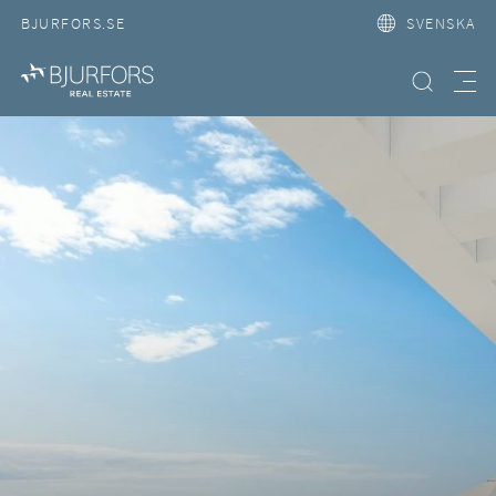
BJURFORS.SE
SVENSKA
Hitta bostad
Meny