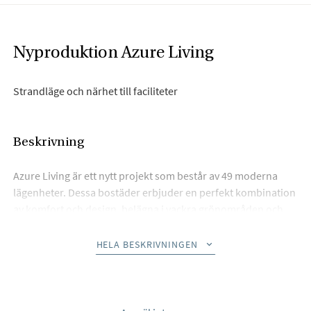
Nyproduktion Azure Living
Strandläge och närhet till faciliteter
Beskrivning
Azure Living är ett nytt projekt som består av 49 moderna
lägenheter. Dessa bostäder erbjuder en perfekt kombination
av komfort och design, belägna i vackra grönområden och
alldeles intill havet. Alla bostäder har en privat terrass där du
kan koppla av och njuta av vackra utsikter.
HELA BESKRIVNINGEN
Utvalda lägenheter erbjuder extra lyx: takvåningarna har
extra stor terrass med privata jacuzzis och utekök.