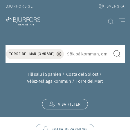
BJURFORS.SE
SVENSKA
Hitta bostad
Meny
Köpa hus eller lägenhet i Torre 
S&ouml;k f&ouml;r att l&auml;gga till nytt s&ouml;kord
Sök
TORRE DEL MAR (OMRÅDE)
Ta bort sökordet "Torre del Mar (Område)"
Till salu i Spanien
Costa del Sol öst
Vélez-Málaga kommun
Torre del Mar:
VISA FILTER
SKAPA BEVAKNING