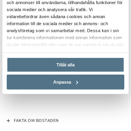
och annonser till användarna, tillhandahålla funktioner för
bostäder till salu på solkusten, så tveka inte att kontakta oss
sociala medier och analysera vår trafik. Vi
så hjälper vi dig att hitta din drömbostad.
vidarebefordrar även sådana cookies och annan
information till de sociala medier och annons- och
analysföretag som vi samarbetar med. Dessa kan i sin
tur kombinera informationen med annan information som
du har tillhandahållit eller som de har samlat in när du har
använt deras tjänster.
ALLA BILDER (39)
Tillåt alla
Anpassa
VISA INNEHÅLL
FAKTA OM BOSTADEN