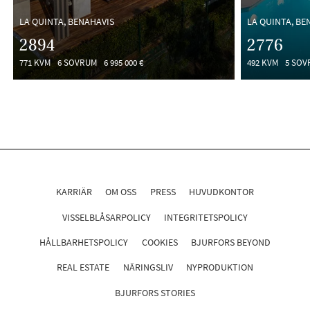
LA QUINTA, BENAHAVIS
LA QUINTA, BE
2894
2776
771 KVM
6 SOVRUM
6 995 000 €
492 KVM
5 SOV
KARRIÄR
OM OSS
PRESS
HUVUDKONTOR
VISSELBLÅSARPOLICY
INTEGRITETSPOLICY
HÅLLBARHETSPOLICY
COOKIES
BJURFORS BEYOND
REAL ESTATE
NÄRINGSLIV
NYPRODUKTION
BJURFORS STORIES