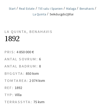
Start
Real Estate
Till salu i Spanien
Malaga
Benahavis
La Quinta
5eikducgdo2j9lai
LA QUINTA, BENAHAVIS
1892
PRIS:
4 850 000 €
ANTAL SOVRUM:
6
ANTAL BADRUM:
8
BYGGYTA:
850 kvm
TOMTAREA:
2 074 kvm
REF:
1892
TYP:
Villa
TERRASSYTA:
75 kvm