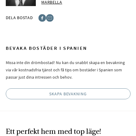
MARBELLA
DELA BOSTAD
Facebook
E-post
BEVAKA BOSTÄDER I SPANIEN
Missa inte din drömbostad! Nu kan du snabbt skapa en bevakning
via vår kostnadsfria tjänst och få tips om bostäder i Spanien som
passar just dina intressen och behov.
SKAPA BEVAKNING
Ett perfekt hem med top läge!