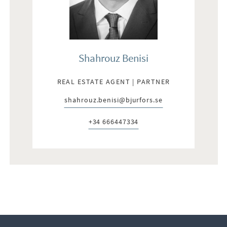
Shahrouz Benisi
REAL ESTATE AGENT | PARTNER
shahrouz.benisi@bjurfors.se
E-post:
+34 666447334
Telefon: