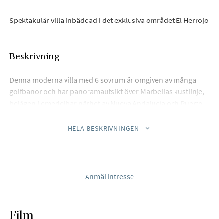
Spektakulär villa inbäddad i det exklusiva området El Herrojo
Beskrivning
Denna moderna villa med 6 sovrum är omgiven av många
golfbanor och har panoramautsikt över Marbellas kustlinje,
belägen i omedelbar närhet av Nueva Andalucía och Puerto
Banús.
Utsökt renoverad i modern stil, villan på 3 våningar är ett
HELA BESKRIVNINGEN
paradis för familj och vänner och erbjuder ljuset och utsikten
som bara södra Spanien kan erbjuda.
När du går in i entrén möts du av en expansiv öppen
Anmäl intresse
planlösning, komplett med ett elegant vardagsrum och
matsal med en vacker specialdesignad bodega och ett
enormt fullt utrustat kök som leder direkt ut till den tropiska
Film