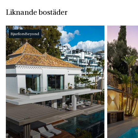
Liknande bostäder
BjurforsBeyond