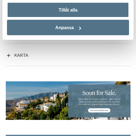
VISA INNEHÅLL
FAKTA OM BOSTADEN
Tillåt alla
Anpassa
VISA INNEHÅLL
OM LOS ARQUEROS
VISA INNEHÅLL
KARTA