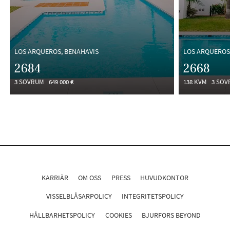
LOS ARQUEROS, BENAHAVIS
LOS ARQUEROS
2684
2668
3 SOVRUM
649 000 €
138 KVM
3 SOV
KARRIÄR
OM OSS
PRESS
HUVUDKONTOR
VISSELBLÅSARPOLICY
INTEGRITETSPOLICY
HÅLLBARHETSPOLICY
COOKIES
BJURFORS BEYOND