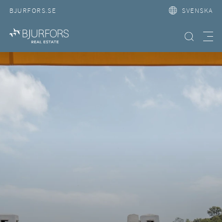
BJURFORS.SE
SVENSKA
Hitta bostad
Meny