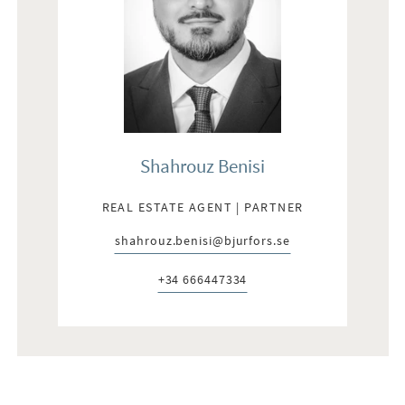
Shahrouz Benisi
REAL ESTATE AGENT | PARTNER
shahrouz.benisi@bjurfors.se
E-post:
+34 666447334
Telefon: