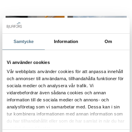
detalj är genomtänkt för både komfort och estetik.
Den rymliga terrassen erbjuder inbyggd grill, gott om plats
för både loungedel och middagar under bar himmel samt en
hänförande utsikt över hav och grönskande omgivningar.
Golvvärme i hela bostaden bidrar till hög komfort året runt.
Samtycke
Information
Om
Belägen i ett lugnt bostadsområde med gemensam pool och
privat garageplats har du samtidigt nära till golfbanor, Puerto
Vi använder cookies
Banús, Marbella och all tänkbar service. Ett perfekt val som
Vår webbplats använder cookies för att anpassa innehåll
permanentbostad, semesterboende eller investering på
ALLA BILDER (21)
och annonser till användarna, tillhandahålla funktioner för
Costa del Sol.
sociala medier och analysera vår trafik. Vi
vidarebefordrar även sådana cookies och annan
information till de sociala medier och annons- och
analysföretag som vi samarbetar med. Dessa kan i sin
tur kombinera informationen med annan information som
du har tillhandahållit eller som de har samlat in när du har
använt deras tjänster.