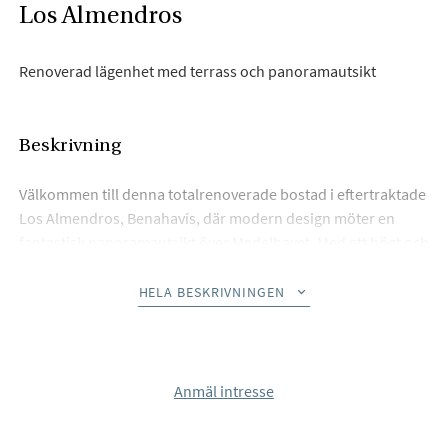
Los Almendros
Renoverad lägenhet med terrass och panoramautsikt
Beskrivning
Välkommen till denna totalrenoverade bostad i eftertraktade
Los Almendros, Benahavís, där modern design möter en
fantastisk panoramautsikt över Medelhavet. Med ett högt och
soligt söderläge fylls bostaden av naturligt ljus samtidigt som
den generösa terrassen blir en självklar förlängning av
HELA BESKRIVNINGEN
vardagsrummet.
Den öppna planlösningen binder samman kök, matplats och
vardagsrum i en stilren och social miljö med noggrant
Anmäl intresse
utvalda material och en elegant, tidlös interiör. Här finns tre
sovrum, två badrum och ett inflyttningsklart hem där varje