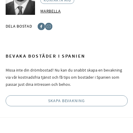
KONTAKTA MIG
MARBELLA
DELA BOSTAD
Facebook
E-post
BEVAKA BOSTÄDER I SPANIEN
Missa inte din drömbostad! Nu kan du snabbt skapa en bevakning
via vår kostnadsfria tjänst och få tips om bostäder i Spanien som
passar just dina intressen och behov.
SKAPA BEVAKNING