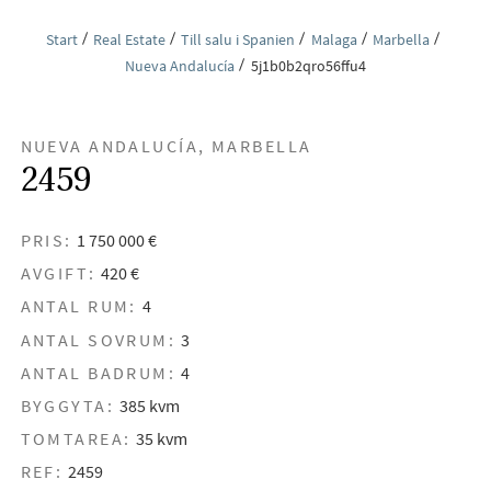
Start
Real Estate
Till salu i Spanien
Malaga
Marbella
Nueva Andalucía
5j1b0b2qro56ffu4
NUEVA ANDALUCÍA, MARBELLA
2459
PRIS:
1 750 000 €
AVGIFT:
420 €
ANTAL RUM:
4
ANTAL SOVRUM:
3
ANTAL BADRUM:
4
BYGGYTA:
385 kvm
TOMTAREA:
35 kvm
REF:
2459