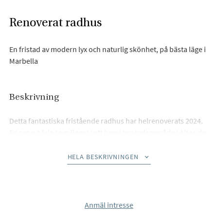
Renoverat radhus
En fristad av modern lyx och naturlig skönhet, på bästa läge i
Marbella
Beskrivning
Detta fantastiska fristående radhus har helrenoverats 2024.
En sann pärla som ligger i ett lugnt bostadsområde i Altos de
Aloha, ett av Marbellas mest eftertraktade stadsdelar.
HELA BESKRIVNINGEN
Designad med skandinavisk elegans smälter hemmet
sömlöst med sin naturliga omgivning, och erbjuder en
modern men mysig boendeupplevelse. Den ljusa, öppna
planlösningen inkluderar ett elegant modernt kök, ett
Anmäl intresse
vardagsrum med öppen spis, separat matplats, samt tre