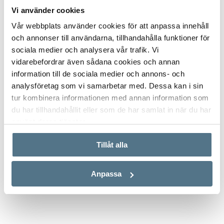
och naturlig skönhet.
Vi använder cookies
Du vet väl att Bjurfors har tillgång till hela utbudet av
Vår webbplats använder cookies för att anpassa innehåll
bostäder till salu på solkusten, så tveka inte att kontakta oss
och annonser till användarna, tillhandahålla funktioner för
så hjälper vi dig att hitta din drömbostad.
sociala medier och analysera vår trafik. Vi
vidarebefordrar även sådana cookies och annan
information till de sociala medier och annons- och
analysföretag som vi samarbetar med. Dessa kan i sin
tur kombinera informationen med annan information som
du har tillhandahållit eller som de har samlat in när du har
använt deras tjänster.
ALLA BILDER (29)
Tillåt alla
Anpassa