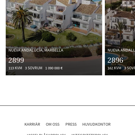
NUEVA ANDALUCÍA, MARBELLA
NUEVA ANDALU
2899
2896
113 KVM
3 SOVRUM
1 090 000 €
162 KVM
3 SOV
KARRIÄR
OM OSS
PRESS
HUVUDKONTOR