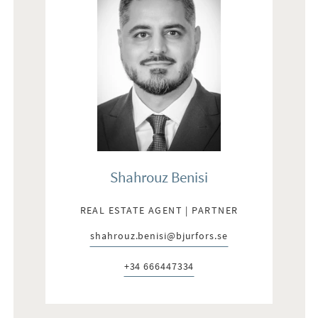
Shahrouz Benisi
REAL ESTATE AGENT | PARTNER
shahrouz.benisi@bjurfors.se
E-post:
+34 666447334
Telefon: