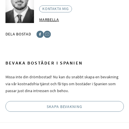
KONTAKTA MIG
MARBELLA
DELA BOSTAD
Facebook
E-post
BEVAKA BOSTÄDER I SPANIEN
Missa inte din drömbostad! Nu kan du snabbt skapa en bevakning
via vår kostnadsfria tjänst och få tips om bostäder i Spanien som
passar just dina intressen och behov.
SKAPA BEVAKNING