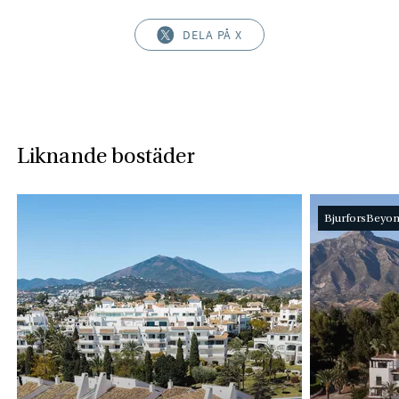
DELA PÅ X
Liknande bostäder
BjurforsBeyo