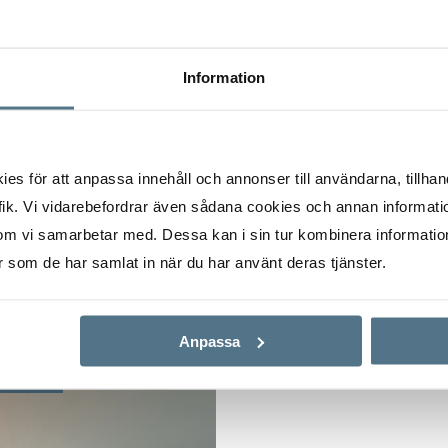
Information
s för att anpassa innehåll och annonser till användarna, tillhand
ik. Vi vidarebefordrar även sådana cookies och annan informatio
NES, TORREVIEJA
PLAYA FLAMENCA, ORIHUELA C
om vi samarbetar med. Dessa kan i sin tur kombinera informati
ns Villas
Flamenca Villag
er som de har samlat in när du har använt deras tjänster.
 SOVRUM
499 000 €
80 KVM
2 SOVRUM
522 000 €
Anpassa
UKTION