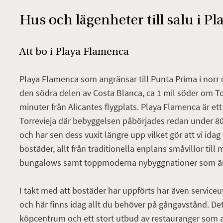
Hus och lägenheter till salu i P
Att bo i Playa Flamenca
Playa Flamenca som angränsar till Punta Prima i norr o
den södra delen av Costa Blanca, ca 1 mil söder om To
minuter från Alicantes flygplats. Playa Flamenca är e
Torrevieja där bebyggelsen påbörjades redan under 80
och har sen dess vuxit längre upp vilket gör att vi idag
bostäder, allt från traditionella enplans småvillor til
bungalows samt toppmoderna nybyggnationer som ä
I takt med att bostäder har uppförts har även serviceu
och här finns idag allt du behöver på gångavstånd. Det
köpcentrum och ett stort utbud av restauranger som a