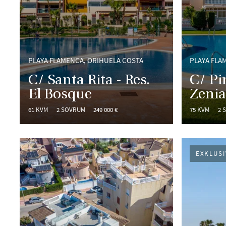
PLAYA FLAMENCA, ORIHUELA COSTA
PLAYA FLA
C/ Santa Rita - Res.
C/ Pi
El Bosque
Zeni
61 KVM
2 SOVRUM
249 000 €
75 KVM
2 
EXKLUSI