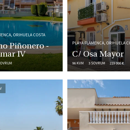
MENCA, ORIHUELA COSTA
PLAYA FLAMENCA, ORIHUELA C
no Piñonero -
amar IV
C/ Osa Mayor
SOVRUM
96 KVM
3 SOVRUM
219 000 €
V