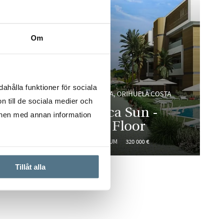
Om
ahålla funktioner för sociala
PLAYA FLAMENCA, ORIHUELA COSTA
n till de sociala medier och
OSTA
Flamenca Sun -
onen med annan information
e IV
Ground Floor
107 KVM
2 SOVRUM
320 000 €
Tillåt alla