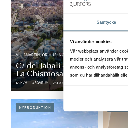
Samtycke
Vi använder cookies
Vår webbplats använder cookie
VILLAMARTIN, ORIHUELA COSTA
medier och analysera vår traf
LOS BALCO
C/ del Jabali - Urb.
annons- och analysföretag s
La Chismosa
Le Ma
som du har tillhandahållit ell
65 KVM
3 SOVRUM
234 000 €
158 KVM
3
NYPRODUKTION
NYPROD