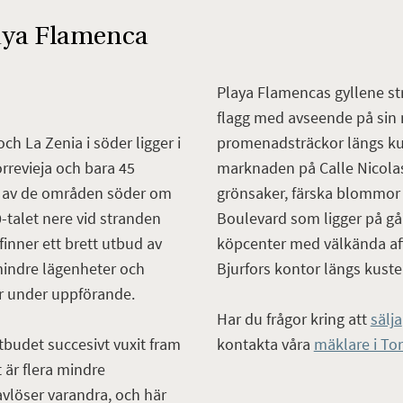
laya Flamenca
Playa Flamencas gyllene str
flagg med avseende på sin m
promenadsträckor längs kus
ch La Zenia i söder ligger i
marknaden på Calle Nicolas
rrevieja och bara 45
grönsaker, färska blommor o
tt av de områden söder om
Boulevard som ligger på gån
-talet nere vid stranden
köpcenter med välkända affä
 finner ett brett utbud av
Bjurfors kontor längs kuste
l mindre lägenheter och
r under uppförande.
Har du frågor kring att
sälja
kontakta våra
mäklare i Tor
tbudet succesivt vuxit fram
 är flera mindre
vlöser varandra, och här