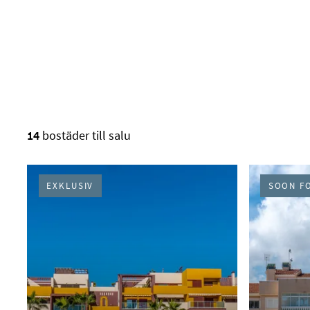
RESULTAT I LISTA
14
bostäder till salu
EXKLUSIV
SOON F