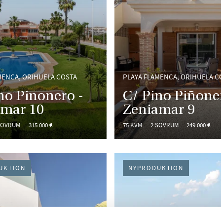
MENCA, ORIHUELA COSTA
PLAYA FLAMENCA, ORIHUELA C
no Pinonero -
C/ Pino Piñone
amar 10
Zeniamar 9
SOVRUM
315 000 €
75 KVM
2 SOVRUM
249 000 €
UKTION
NYPRODUKTION