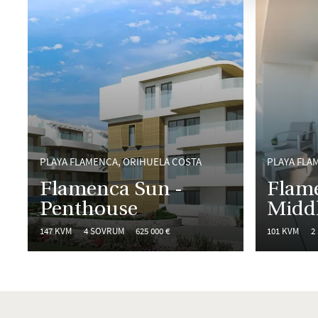
PLAYA FLAMENCA, ORIHUELA COSTA
PLAYA FLA
Flamenca Sun -
Flam
Penthouse
Middl
147 KVM
4 SOVRUM
625 000 €
101 KVM
2