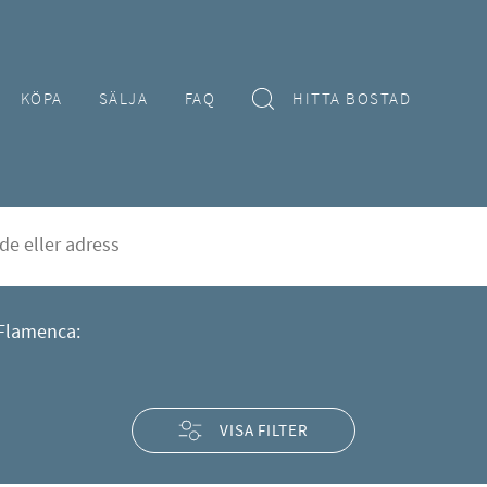
KÖPA
SÄLJA
FAQ
HITTA BOSTAD
alu i Playa Flamenca
rd
åde)"
Flamenca:
VISA FILTER