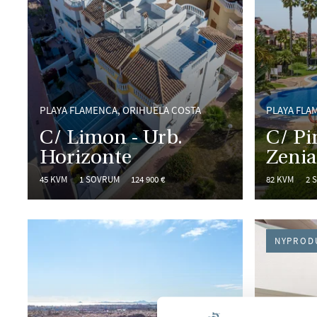
PLAYA FLAMENCA, ORIHUELA COSTA
PLAYA FLA
C/ Limon - Urb.
C/ Pi
Horizonte
Zeni
45 KVM
1 SOVRUM
124 900 €
82 KVM
2 
NYPROD