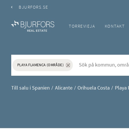
BJURFORS.SE
TORREVIEJA
KONTAKT
Hus och lägenheter till s
S&ouml;k f&ouml;r att l&auml;gga till nytt s&ouml;ko
Sök
PLAYA FLAMENCA (OMRÅDE)
Ta bort sökordet "Playa Flamenca (Omr
Till salu i Spanien
Alicante
Orihuela Costa
Playa 