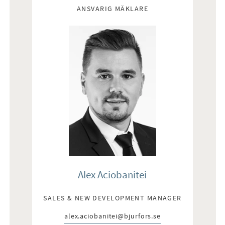
ANSVARIG MÄKLARE
Alex Aciobanitei
SALES & NEW DEVELOPMENT MANAGER
alex.aciobanitei@bjurfors.se
E-post: