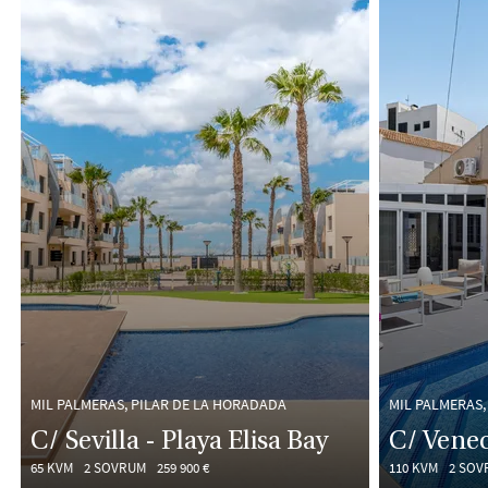
MIL PALMERAS, PILAR DE LA HORADADA
MIL PALMERAS,
C/ Sevilla - Playa Elisa Bay
C/ Venec
65 KVM
2 SOVRUM
259 900 €
110 KVM
2 SOV