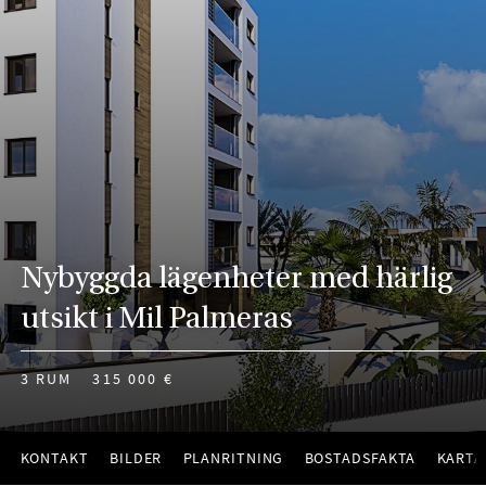
Nybyggda lägenheter med härlig
utsikt i Mil Palmeras
3 RUM
315 000 €
KONTAKT
BILDER
PLANRITNING
BOSTADSFAKTA
KARTA