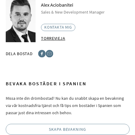
Alex Aciobanitei
Sales & New Development Manager
KONTAKTA MIG
TORREVIEJA
DELA BOSTAD
Facebook
E-post
BEVAKA BOSTÄDER I SPANIEN
Missa inte din drömbostad! Nu kan du snabbt skapa en bevakning
via vår kostnadsfria tjänst och få tips om bostäder i Spanien som
passar just dina intressen och behov.
SKAPA BEVAKNING