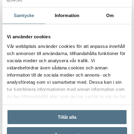
aerotermiskt system för varmvatten.
Beläget bara 600 meter från stranden, erbjuder Lago Varese
Samtycke
Information
Om
en oöverträffad livsstil med enkel tillgång till lokala
bekvämligheter, inklusive charmiga restauranger,
VISA INNEHÅLL
PLANRITNING
stormarknader, butiker, apotek och mysiga kaféer. För
Vi använder cookies
golfentusiaster finns flera toppklassiga golfbanor i närheten,
Vår webbplats använder cookies för att anpassa innehåll
medan shoppingälskare kommer att uppskatta närheten till
och annonser till användarna, tillhandahålla funktioner för
populära destinationer som La Zenia Boulevard och Dos
VISA INNEHÅLL
FAKTA OM BOSTADEN
sociala medier och analysera vår trafik. Vi
Mares köpcentrum.
vidarebefordrar även sådana cookies och annan
information till de sociala medier och annons- och
Kontakta Bjurfors Costa Blanca idag för mer information eller
VISA INNEHÅLL
OM MIL PALMERAS
analysföretag som vi samarbetar med. Dessa kan i sin
för att boka din privata visning av denna fantastiska
tur kombinera informationen med annan information som
utveckling och göra Lago Varese till ditt drömboende vid
du har tillhandahållit eller som de har samlat in när du har
havet.
VISA INNEHÅLL
KARTA
använt deras tjänster.
Tillåt alla