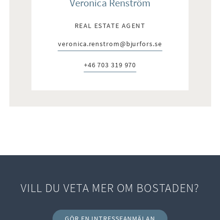
Veronica Renström
REAL ESTATE AGENT
veronica.renstrom@bjurfors.se
E-post:
+46 703 319 970
Telefon:
VILL DU VETA MER OM BOSTADEN?
GÖR EN INTRESSEANMÄLAN