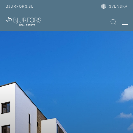
BJURFORS.SE
SVENSKA
Hitta bostad
Meny