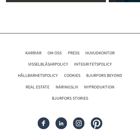
KARRIÄR
OM OSS
PRESS
HUVUDKONTOR
VISSELBLÅSARPOLICY
INTEGRITETSPOLICY
HÅLLBARHETSPOLICY
COOKIES
BJURFORS BEYOND
REAL ESTATE
NÄRINGSLIV
NYPRODUKTION
BJURFORS STORIES
FACEBOOK
LINKEDIN
INSTAGRAM
PINTEREST
Följ oss i sociala medier