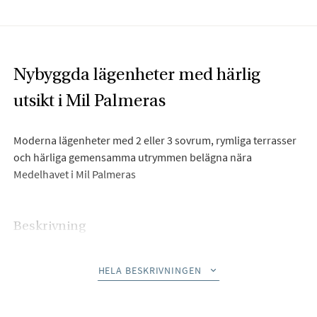
Nybyggda lägenheter med härlig
utsikt i Mil Palmeras
Moderna lägenheter med 2 eller 3 sovrum, rymliga terrasser
och härliga gemensamma utrymmen belägna nära
Medelhavet i Mil Palmeras
Beskrivning
Lago Varese är ett extraordinärt nytt projekt beläget i det
HELA BESKRIVNINGEN
mycket eftertraktade området Mil Palmeras, bara en kort
promenad från det glittrande Medelhavet. Nyligen lanserad,
denna exklusiva utveckling har 24 moderna lägenheter