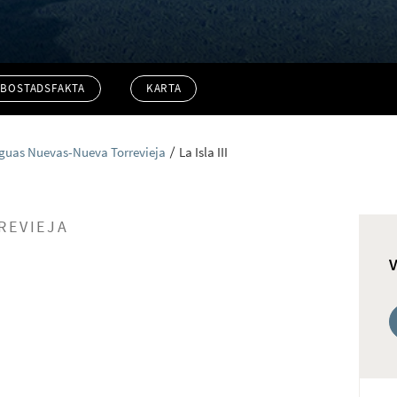
BOSTADSFAKTA
KARTA
guas Nuevas-Nueva Torrevieja
La Isla III
REVIEJA