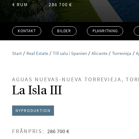
4 RUM
286 700 €
KONTAKT
BILDER
PLANRITNING
Start
Real Estate
Till salu i Spanien
Alicante
Torrevieja
A
AGUAS NUEVAS-NUEVA TORREVIEJA, TOR
La Isla III
NYPRODUKTION
FRÅNPRIS:
286 700 €