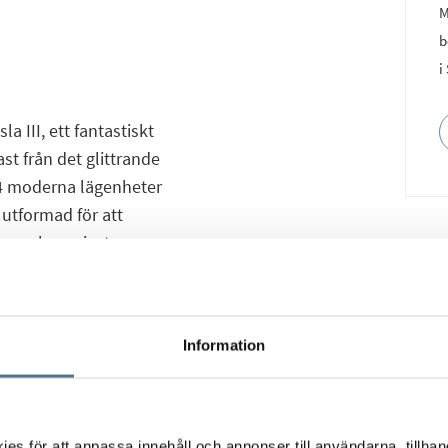
M
b
i
a III, ett fantastiskt
st från det glittrande
4 moderna lägenheter
 utformad för att
erna har privata
ga takterrasser –
lar med fantastisk
Information
som förbinder det fullt
met. Detta skapar en
 De två eleganta
s för att anpassa innehåll och annonser till användarna, tillhand