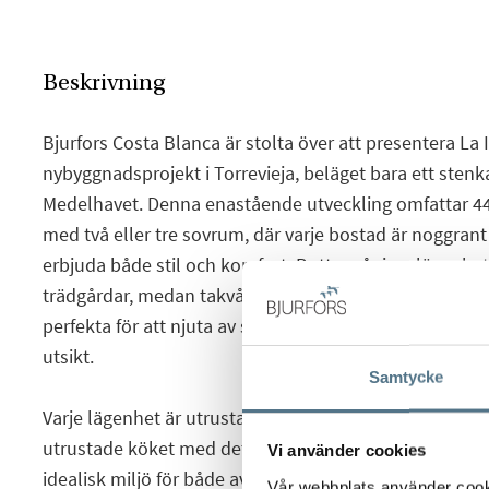
Beskrivning
Bjurfors Costa Blanca är stolta över att presentera La Isl
nybyggnadsprojekt i Torrevieja, beläget bara ett stenka
Medelhavet. Denna enastående utveckling omfattar 4
med två eller tre sovrum, där varje bostad är noggrant
erbjuda både stil och komfort. Bottenvåningslägenhet
trädgårdar, medan takvåningarna stoltserar med rymli
perfekta för att njuta av soliga dagar och ljumma kväl
utsikt.
Samtycke
Varje lägenhet är utrustad med en öppen planlösning 
utrustade köket med det ljusa och luftiga vardagsrum
Vi använder cookies
idealisk miljö för både avkoppling och underhållning.
Vår webbplats använder cookie