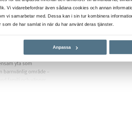
m, garanterar maximal
ik. Vi vidarebefordrar även sådana cookies och annan informatio
om har du direkt
om vi samarbetar med. Dessa kan i sin tur kombinera informati
kan njuta av Medelhavets
er som de har samlat in när du har använt deras tjänster.
rn arkitektur och
Anpassa
atmosfär. Som boende i
emensam yta som
en barnvänlig område –
ed familj och vänner.
ekvämligheter, inklusive
d. Den underbara
ch erbjuder soliga