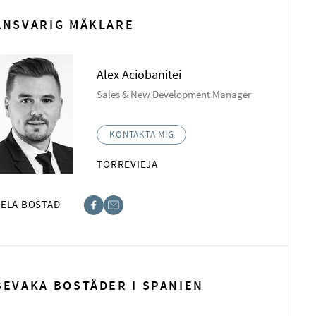
ANSVARIG MÄKLARE
Alex Aciobanitei
Sales & New Development Manager
KONTAKTA MIG
TORREVIEJA
ELA BOSTAD
book
t
BEVAKA BOSTÄDER I SPANIEN