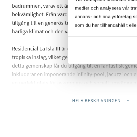
badrummen, varav ett är en-suite med master bedroo
medier och analysera vår traf
bekvämlighet. Från vardagsrummet och master bedro
annons- och analysföretag s
tillgång till en generös terrass eller balkong, där du 
som du har tillhandahållit ell
härliga klimat och den vackra omgivningen.
Residencial La Isla III är designad med fokus på mode
tropiska inslag, vilket ger en stilren och inbjudande 
detta gemenskap får du tillgång till en fantastisk g
inkluderar en imponerande infinity-pool, jacuzzi och 
en perfekt plats för avkoppling och socialt umgänge m
Läget är optimalt, med närhet till ett brett utbud av b
HELA BESKRIVNINGEN
butiker, restauranger och barer, allt inom gångavstån
Medelhavskusten ligger bara en kort promenad bort o
stränder och härliga möjligheter till vattensporter.