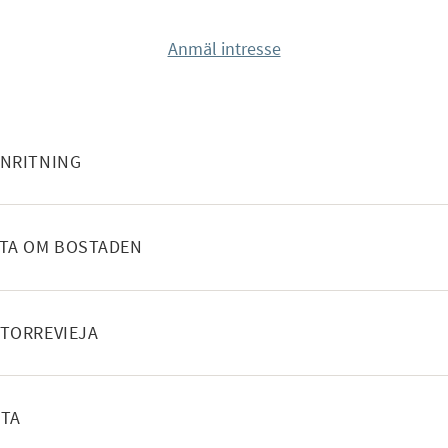
bekvämligheter,
ng, ett aerotermiskt
Anmäl intresse
olvvärme i badrummen
ssutom ingår en privat
e säkerhet och
NEHÅLL
NRITNING
möjlighet eller en
ination av lyx, komfort
NEHÅLL
TA OM BOSTADEN
aktade områden. Missa
och skapa ditt eget
NEHÅLL
TORREVIEJA
r information!
NEHÅLL
RTA