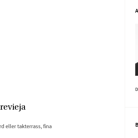
D
Face
E-pos
revieja
 eller takterrass, fina