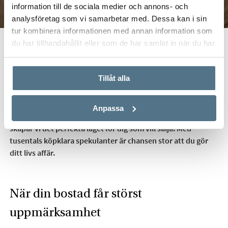
information till de sociala medier och annons- och
analysföretag som vi samarbetar med. Dessa kan i sin
tur kombinera informationen med annan information som
du har tillhandahållit eller som de har samlat in när du har
använt deras tjänster.
Bjurfors Stora Visningsvecka
2026
Tillåt alla
Anpassa
Nytt år, nya möjligheter. Under Bjurfors Stora Visningsvecka
skapar vi det perfekta läget för dig som vill sälja. Med
tusentals köpklara spekulanter är chansen stor att du gör
ditt livs affär.
När din bostad får störst
uppmärksamhet