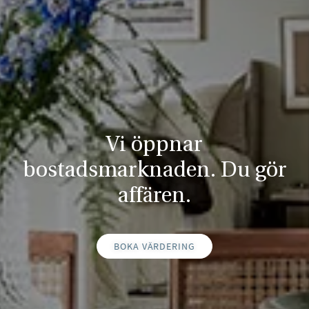
Vi öppnar
bostadsmarknaden. Du gör
affären.
BOKA VÄRDERING