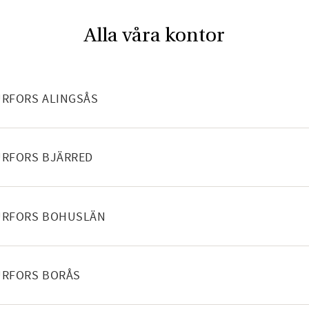
Alla våra kontor
NEHÅLL
RFORS ALINGSÅS
NEHÅLL
URFORS BJÄRRED
NEHÅLL
URFORS BOHUSLÄN
NEHÅLL
URFORS BORÅS