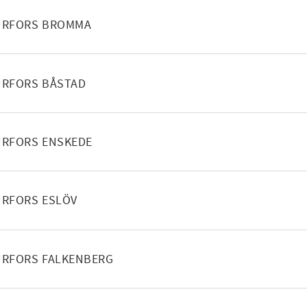
NEHÅLL
URFORS BROMMA
NEHÅLL
URFORS BÅSTAD
NEHÅLL
URFORS ENSKEDE
NEHÅLL
RFORS ESLÖV
NEHÅLL
URFORS FALKENBERG