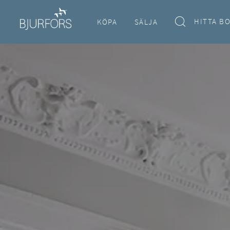
HITTA B
KÖPA
SÄLJA