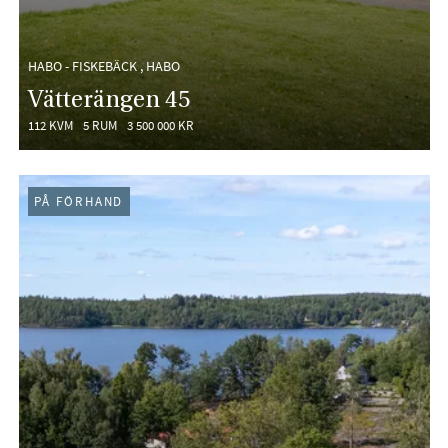
HABO - FISKEBÄCK , HABO
Vätterängen 45
112 KVM
5 RUM
3 500 000 KR
PÅ FÖRHAND