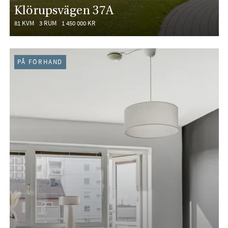
Klörupsvägen 37A
81 KVM
3 RUM
1 450 000 KR
PÅ FÖRHAND