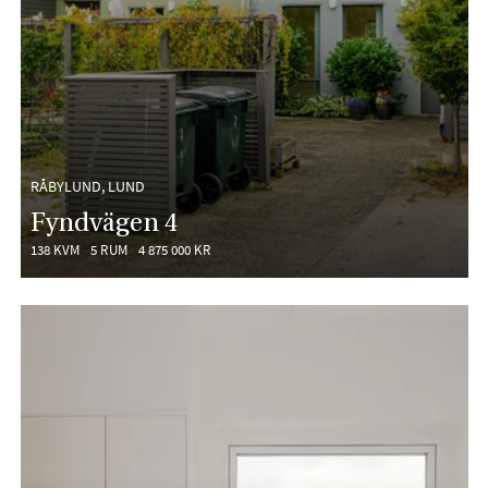
RÅBYLUND, LUND
Fyndvägen 4
138 KVM
5 RUM
4 875 000 KR