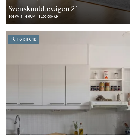
Svensknabbevägen 21
104 KVM
4 RUM
4 100 000 KR
PÅ FÖRHAND