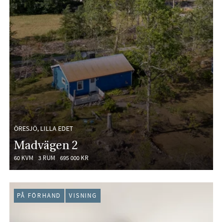
ÖRESJÖ, LILLA EDET
Madvägen 2
60 KVM
3 RUM
695 000 KR
PÅ FÖRHAND
VISNING