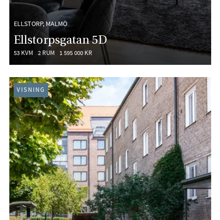
ELLSTORP, MALMÖ
Ellstorpsgatan 5D
53 KVM
2 RUM
1 595 000 KR
VISNING