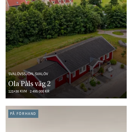
SVALÖVSSJÖN, SVALÖV
Ola Påls väg 2
121+38 KVM
2 495 000 KR
PÅ FÖRHAND