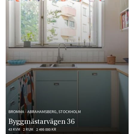
BROMMA - ABRAHAMSBERG, STOCKHOLM
Byggmästarvägen 36
43 KVM
2 RUM
2 495 000 KR