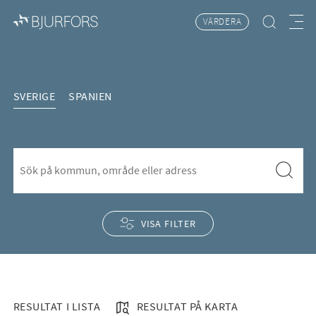
VÄRDERA
Hitta bostad
Meny
Bostäder till salu
SVERIGE
SPANIEN
S&ouml;k f&ouml;r att l&auml;gga till nytt s&ouml;kord
Sök
VISA FILTER
RESULTAT I LISTA
RESULTAT PÅ KARTA