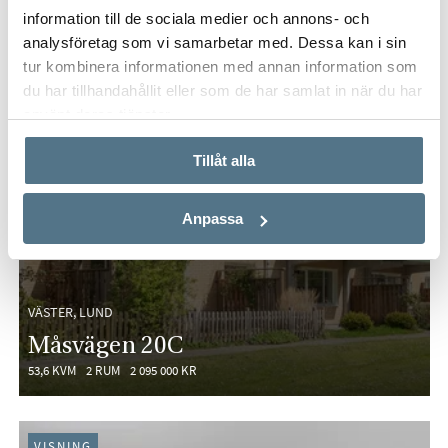
information till de sociala medier och annons- och
analysföretag som vi samarbetar med. Dessa kan i sin
tur kombinera informationen med annan information som
du har tillhandahållit eller som de har samlat in när du har
använt deras tjänster.
Tillåt alla
Anpassa
VÄSTER, LUND
Måsvägen 20C
53,6 KVM
2 RUM
2 095 000 KR
VISNING