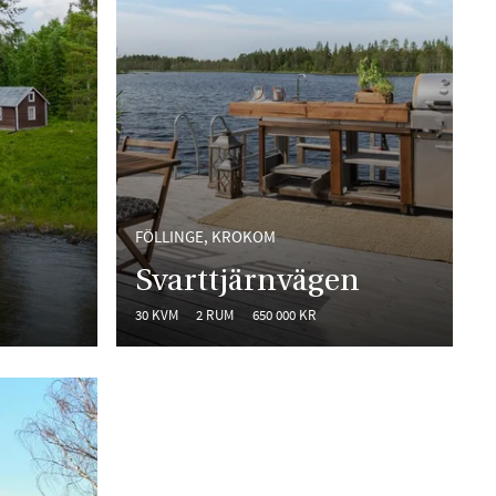
FÖLLINGE, KROKOM
Svarttjärnvägen
30 KVM
2 RUM
650 000 KR