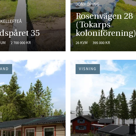
JÖNKÖPING
Rosenvägen 28
SKELLEFTEÅ
(Tokarps
dspåret 35
koloniförening
RUM
2 700 000 KR
26 KVM
395 000 KR
HAND
VISNING