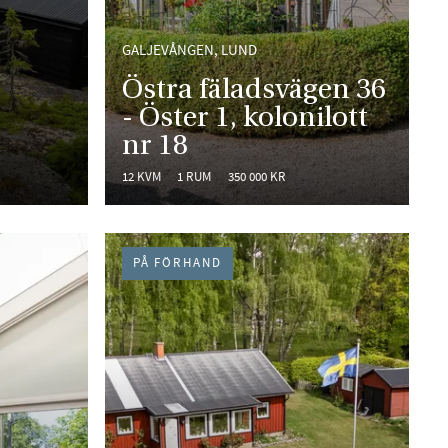
GALJEVÅNGEN, LUND
Östra fäladsvägen 36
- Öster 1, kolonilott
nr 18
12 KVM
1 RUM
350 000 KR
PÅ FÖRHAND