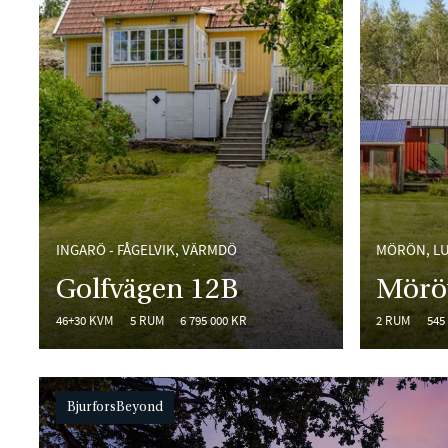
INGARÖ - FÅGELVIK, VÄRMDÖ
MÖRÖN, L
Golfvägen 12B
Mörö
46+30 KVM
5 RUM
6 795 000 KR
2 RUM
545
BjurforsBeyond