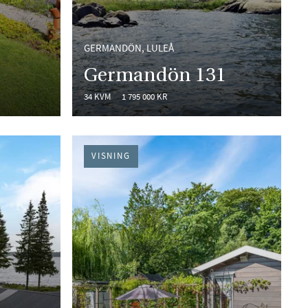
GERMANDÖN, LULEÅ
)
Germandön 131
34 KVM
1 795 000 KR
VISNING