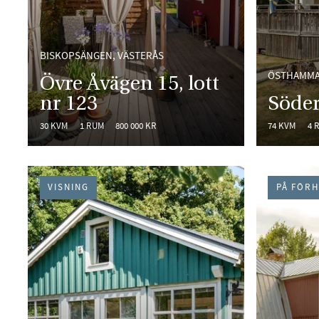
BISKOPSÄNGEN, VÄSTERÅS
ÖSTHAMM
Övre Åvägen 15, lott
nr 123
Söder
30 KVM
1 RUM
800 000 KR
74 KVM
4 
VISNING
PÅ FÖR