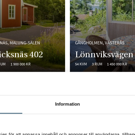
NÄS, MALUNG-SÄLEN
GÅNGHOLMEN, VÄSTERÅS
äcksnäs 402
Lönnviksvägen
RUM
1 900 000 KR
54 KVM
3 RUM
1 450 000 KR
HAND
VISNING
Information
s för att anpassa innehåll och annonser till användarna, tillhand