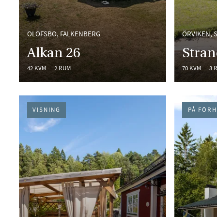
OLOFSBO, FALKENBERG
ÖRVIKEN, 
Alkan 26
Stran
42 KVM
2 RUM
70 KVM
3 
VISNING
PÅ FÖR