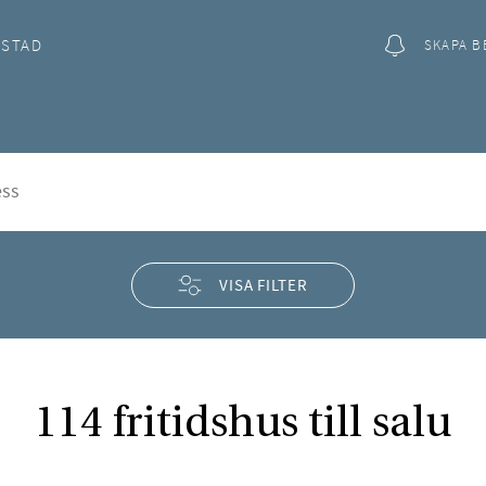
OSTAD
SKAPA B
rd
VISA FILTER
114 fritidshus till salu