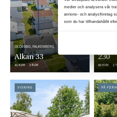
medier och analysera vår traf
annons- och analysföretag s
som du har tillhandahållit ell
ALNÖ - OX
OLOFSBO, FALKENBERG
Oxhäl
Alkan 33
230
41 KVM
3 RUM
80 KVM
2 
VISNING
PÅ FÖR