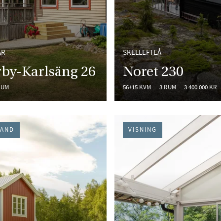
AR
SKELLEFTEÅ
by-Karlsäng 26
Noret 230
RUM
56+15 KVM
3 RUM
3 400 000 KR
HAND
VISNING