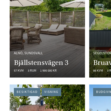
ALNÖ, SUNDSVALL
SEGELSTOR
Bjällstensvägen 3
Brua
57 KVM
3 RUM
1 995 000 KR
86 KVM
3 
BESIKTIGAD
VISNING
BUDGIV