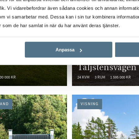
ik. Vi vidarebefordrar även sådana cookies och annan informatio
om vi samarbetar med. Dessa kan i sin tur kombinera informati
er som de har samlat in när du har använt deras tjänster.
HÄLLAN, SUNDSVALL
Anpassa
MUNGA, VÄSTERÅS
lan 229 och
Täljstensvägen
700 000 KR
24 KVM
3 RUM
1 595 000 KR
HAND
VISNING