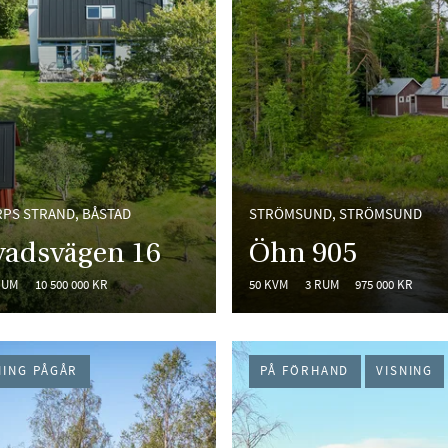
PS STRAND, BÅSTAD
STRÖMSUND, STRÖMSUND
vadsvägen 16
Öhn 905
RUM
10 500 000 KR
50 KVM
3 RUM
975 000 KR
NING PÅGÅR
PÅ FÖRHAND
VISNING