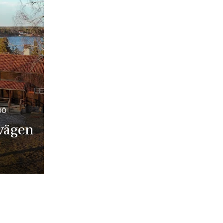
DÖ
vägen