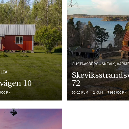
GUSTAVSBERG - SKEVIK, VÄRM
ULEÅ
Skeviksstrands
vägen 10
72
 000 KR
50+20 KVM
2 RUM
7 995 000 KR