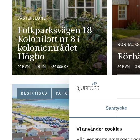
VÄSTER, LUND
Folkparksvägen 18 -
Kolonilott nr 8 i
RÖRBÄCKS
koloniområdet
Högbo
Rörb
20 KVM
1 RUM
450 000 KR
80 KVM
3 
BESIKTIGAD
PÅ FÖRHAND
PÅ FÖR
Samtycke
Vi använder cookies
Vår webbplats använder cookie