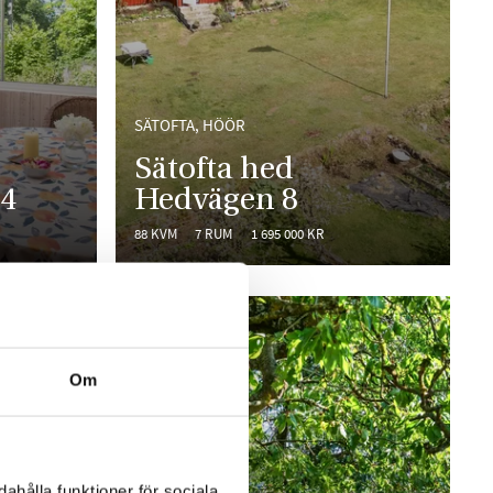
SÄTOFTA, HÖÖR
Sätofta hed
 4
Hedvägen 8
88 KVM
7 RUM
1 695 000 KR
Om
ahålla funktioner för sociala