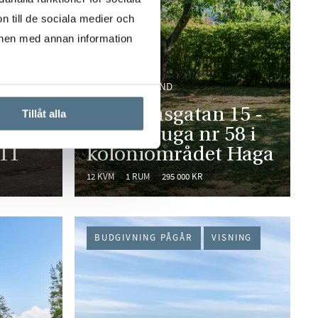
n till de sociala medier och
onen med annan information
JUTAHUSEN, LUND
Rådmansgatan 15 -
Tillåt alla
kolonistuga nr 58 i
 11
koloniområdet Haga
12 KVM
1 RUM
295 000 KR
BUDGIVNING PÅGÅR
VISNING