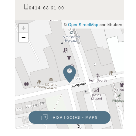
0414-68 61 00
©
OpenStreetMap
contributors
+
−
VISA I GOOGLE MAPS
(ÖPPNAS I NYTT FÖNSTER)