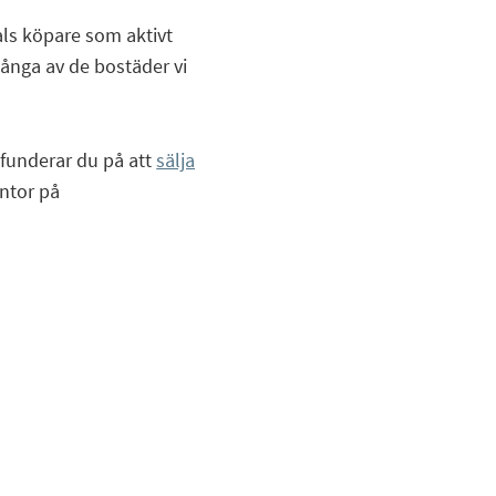
als köpare som aktivt
 många av de bostäder vi
 funderar du på att
sälja
ontor på