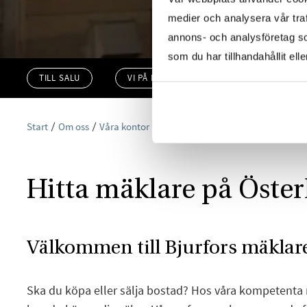
medier och analysera vår traf
annons- och analysföretag s
som du har tillhandahållit ell
TILL SALU
VI PÅ KONTORET
VÄRDERA
Start
Om oss
Våra kontor
Skåne
Bjurfors Österlen
Hitta mäklare på Öster
Välkommen till Bjurfors mäklare
Ska du köpa eller sälja bostad? Hos våra kompetenta