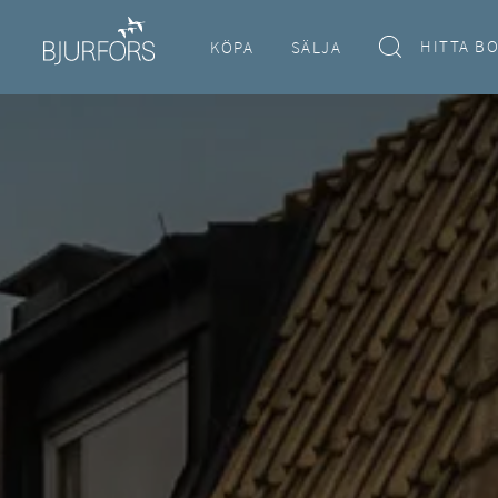
HITTA B
KÖPA
SÄLJA