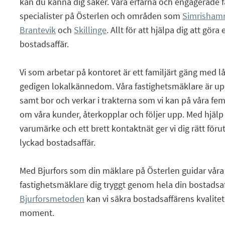
kan du känna dig säker. Våra erfarna och engagerade 
specialister på Österlen och områden som
Simrisham
Brantevik
och
Skillinge
. Allt för att hjälpa dig att göra 
bostadsaffär.
Vi som arbetar på kontoret är ett familjärt gäng med l
gedigen lokalkännedom. Våra fastighetsmäklare är u
samt bor och verkar i trakterna som vi kan på våra fem 
om våra kunder, återkopplar och följer upp. Med hjälp 
varumärke och ett brett kontaktnät ger vi dig rätt föru
lyckad bostadsaffär.
Med Bjurfors som din mäklare på Österlen guidar våra
fastighetsmäklare dig tryggt genom hela din bostadsaf
Bjurforsmetoden
kan vi säkra bostadsaffärens kvalite
moment.