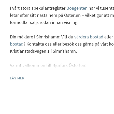
I vårt stora spekulantregister
Boagenten
har vi tusent
letar efter sitt nästa hem på Österlen – vilket gör att
förmedlar säljs redan innan visning.
Facebook
Instagram
Din mäklare i Simrishamn: Vill du
värdera bostad
eller
bostad
? Kontakta oss eller besök oss gärna på vårt k
Kristianstadsvägen 1 i Simrishamn.
Varmt välkommen till Bjurfors Österlen!
LÄS MER