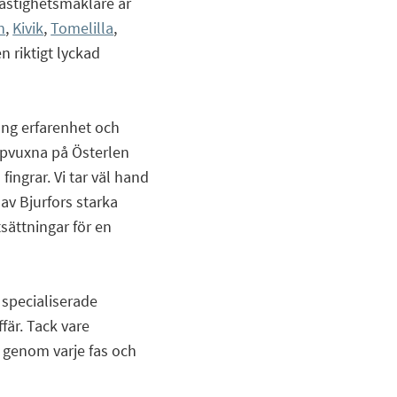
fastighetsmäklare är
n
,
Kivik
,
Tomelilla
,
en riktigt lyckad
ång erfarenhet och
ppvuxna på Österlen
fingrar. Vi tar väl hand
av Bjurfors starka
tsättningar för en
 specialiserade
fär. Tack vare
t genom varje fas och