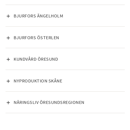
VISA INNEHÅLL
BJURFORS ÄNGELHOLM
VISA INNEHÅLL
BJURFORS ÖSTERLEN
VISA INNEHÅLL
KUNDVÅRD ÖRESUND
VISA INNEHÅLL
NYPRODUKTION SKÅNE
VISA INNEHÅLL
NÄRINGSLIV ÖRESUNDSREGIONEN