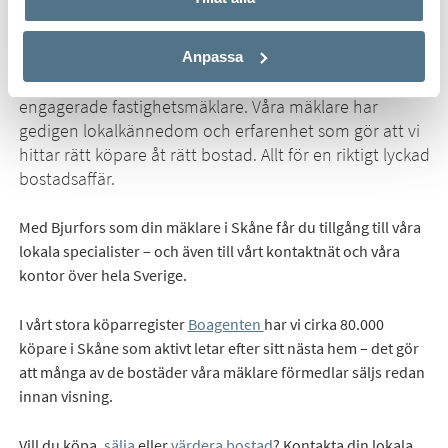
Ska du köpa eller sälja bostad? Bjurfors är störst bland
Anpassa
mäklare i Skåne – och har branschens mest
engagerade fastighetsmäklare. Våra mäklare har
gedigen lokalkännedom och erfarenhet som gör att vi
hittar rätt köpare åt rätt bostad. Allt för en riktigt lyckad
bostadsaffär.
Med Bjurfors som din mäklare i Skåne får du tillgång till våra
lokala specialister – och även till vårt kontaktnät och våra
kontor över hela Sverige.
I vårt stora köparregister
Boagenten
har vi cirka 80.000
köpare i Skåne som aktivt letar efter sitt nästa hem – det gör
att många av de bostäder våra mäklare förmedlar säljs redan
innan visning.
Vill du köpa,
sälja
eller
värdera bostad
? Kontakta din lokala