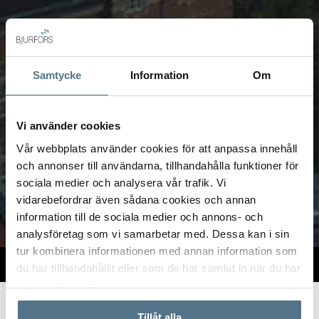
Samtycke
Information
Om
Vi använder cookies
Vår webbplats använder cookies för att anpassa innehåll
och annonser till användarna, tillhandahålla funktioner för
sociala medier och analysera vår trafik. Vi
vidarebefordrar även sådana cookies och annan
information till de sociala medier och annons- och
analysföretag som vi samarbetar med. Dessa kan i sin
tur kombinera informationen med annan information som
VÅRA KONTOR
VÄRDERA
du har tillhandahållit eller som de har samlat in när du har
använt deras tjänster.
Start
Om oss
Våra kontor
Skåne
Tillåt alla