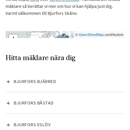
mäklare så berättar vi mer om hur vi kan hjälpa just dig.
Varmt välkommen till Bjurfors Skåne.
©
OpenStreetMap
contributors
+
3
2
14
−
Hitta mäklare nära dig
VISA INNEHÅLL
BJURFORS BJÄRRED
VISA INNEHÅLL
BJURFORS BÅSTAD
VISA INNEHÅLL
BJURFORS ESLÖV