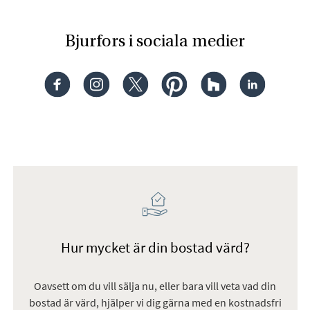
Bjurfors i sociala medier
FACEBOOK
INSTAGRAM
X
PINTEREST
HOUZZ
LINKEDIN
Hur mycket är din bostad värd?
Oavsett om du vill sälja nu, eller bara vill veta vad din
bostad är värd, hjälper vi dig gärna med en kostnadsfri