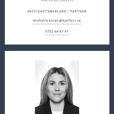
FASTIGHETSMÄKLARE / PARTNER
michelle.koren@bjurfors.se
E-post:
0701-64 67 47
Telefon: