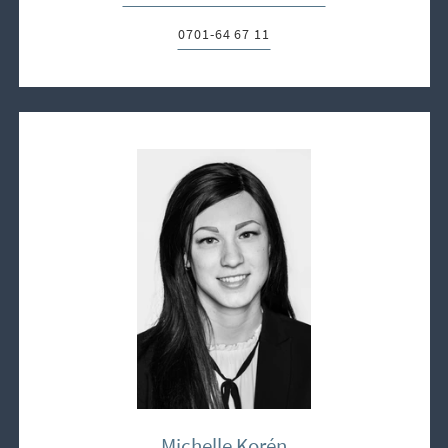
0701-64 67 11
Telefon:
Michelle Korén