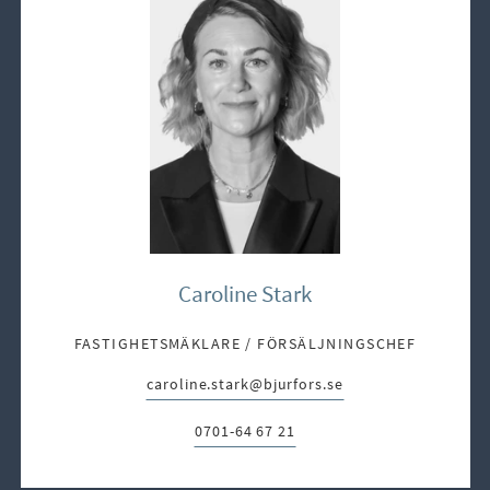
Caroline Stark
FASTIGHETSMÄKLARE / FÖRSÄLJNINGSCHEF
caroline.stark@bjurfors.se
E-post:
0701-64 67 21
Telefon: