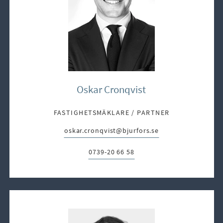
Oskar Cronqvist
FASTIGHETSMÄKLARE / PARTNER
oskar.cronqvist@bjurfors.se
E-post:
0739-20 66 58
Telefon: