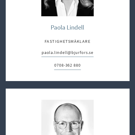
Paola Lindell
FASTIGHETSMÄKLARE
paola.lindell@bjurfors.se
E-post:
0708-362 880
Telefon: