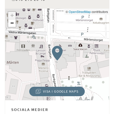
©
OpenStreetMap
contributors
+
−
VISA I GOOGLE MAPS
(ÖPPNAS I NYTT FÖNSTER)
SOCIALA MEDIER