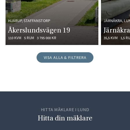
HJÄRUP, STAFFANSTORP
JÄRNÅKRA, LU
Åkerslundsvägen 19
Järnåkr
110 KVM
5 RUM
3 795 000 KR
35,5 KVM
1,5 R
VISA ALLA & FILTRERA
HITTA MÄKLARE I LUND
Hitta din mäklare