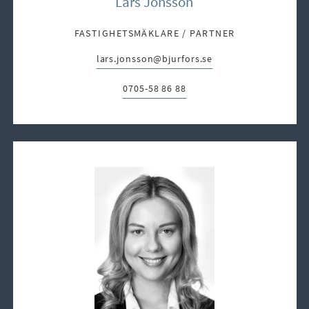
Lars Jönsson
FASTIGHETSMÄKLARE / PARTNER
lars.jonsson@bjurfors.se
E-post:
0705-58 86 88
Telefon: