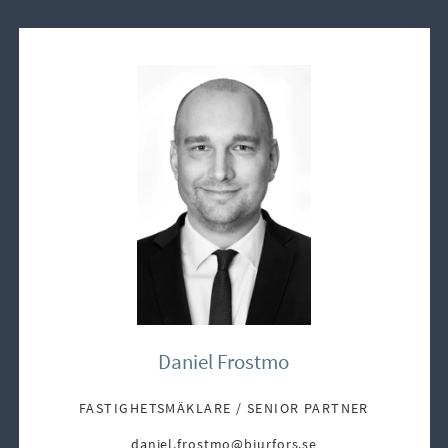
Daniel Frostmo
FASTIGHETSMÄKLARE / SENIOR PARTNER
daniel.frostmo@bjurfors.se
E-post: