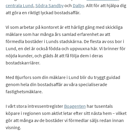
centrala Lund
,
Södra Sandby
och
Dalby
. Allt för att hjälpa dig
att göra en riktigt lyckad bostadsaffär.
Vi som arbetar på kontoret är ett härligt gäng med skickliga
mäklare som har många års samlad erfarenhet av att
förmedla bostäder i Lunds stadskärna. De flesta av oss bor i
Lund, en del är också födda och uppvuxna här. Vi brinner för
nöjda kunder, och gläds åt att få följa dem i deras
bostadskarriärer.
Med Bjurfors som din mäklare i Lund blir du tryggt guidad
genom hela din bostadsaffär av våra specialiserade
fastighetsmäklare.
I vårt stora intressentregister
Boagenten
har tusentals
köpare i regionen som aktivt letar efter sitt nästa hem – vilket
gör att många av de bostäder vi förmedlar säljs redan innan
visning.