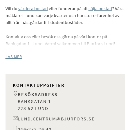
Vill du
värdera bostad
eller funderar på att
sälja bostad
? Våra
mäklare i Lund kan varje kvarter och har stor erfarenhet av
allt från hästgårdar till studentbostäder.
Kontakta oss eller besök oss gärna på vårt kontor på
Bankgatan 1 i Lund. Varmt välkommen till Bjurfors Lund!
LÄS MER
KONTAKTUPPGIFTER
BESÖKSADRESS
BANKGATAN 1
223 52 LUND
LUND.CENTRUM@BJURFORS.SE
046-273 26 40