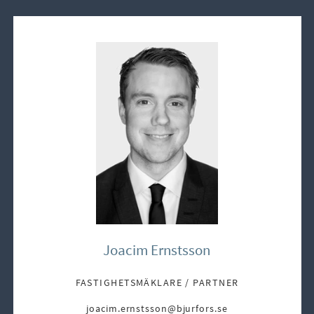
Joacim Ernstsson
FASTIGHETSMÄKLARE / PARTNER
joacim.ernstsson@bjurfors.se
E-post: