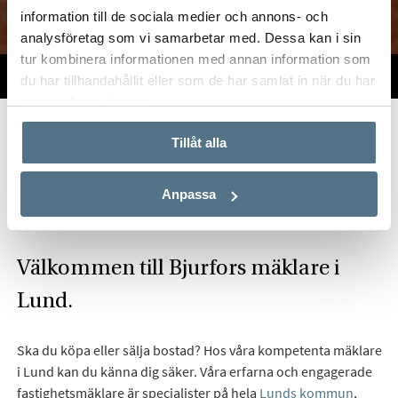
information till de sociala medier och annons- och
analysföretag som vi samarbetar med. Dessa kan i sin
tur kombinera informationen med annan information som
TILL SALU
VI PÅ KONTORET
VÄRDERA
du har tillhandahållit eller som de har samlat in när du har
använt deras tjänster.
Start
Om oss
Våra kontor
Skåne
Bjurfors Lund
Tillåt alla
Hitta mäklare i Lund
Anpassa
Välkommen till Bjurfors mäklare i
Lund.
Ska du köpa eller sälja bostad? Hos våra kompetenta mäklare
i Lund kan du känna dig säker. Våra erfarna och engagerade
fastighetsmäklare är specialister på hela
Lunds kommun
,