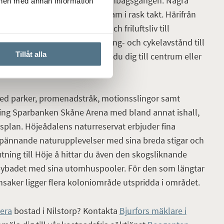
samt Gråvädersvägen och Regnbågsgången. Några
onen med annan information
adspark växer Arenaparken fram i rask takt. Härifrån
 har att erbjuda, från idrott och friluftsliv till
oende i Södra Lund har du gång- och cykelavstånd till
Tillåt alla
iv. På endast några minuter tar du dig till centrum eller
ed parker, promenadstråk, motionsslingor samt
ning Sparbanken Skåne Arena med bland annat ishall,
splan. Höjeådalens naturreservat erbjuder fina
spännande naturupplevelser med sina breda stigar och
slutning till Höje å hittar du även den skogsliknande
bybadet med sina utomhuspooler. För den som längtar
önsaker ligger flera koloniområde utspridda i området.
era
bostad i Nilstorp? Kontakta
Bjurfors mäklare i