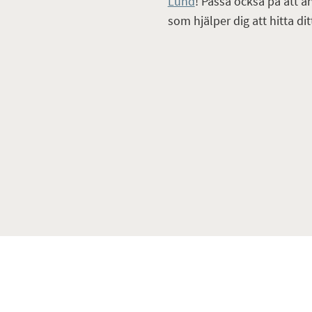
Lund
! Passa också på att a
som hjälper dig att hitta d