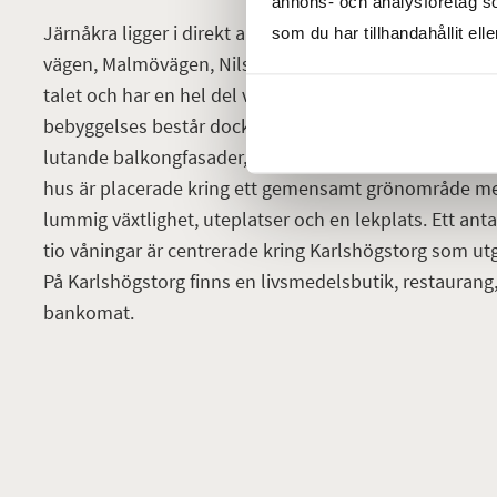
annons- och analysföretag s
Järnåkra ligger i direkt anslutning till Lunds charmig
som du har tillhandahållit ell
vägen, Malmövägen, Nilstorp och Tetra Pak. Området vä
talet och har en hel del välbevarad arkitektur från den
bebyggelses består dock av lamellhus med fyra våning
lutande balkongfasader, pulpettak och delvis synlig 
hus är placerade kring ett gemensamt grönområde me
lummig växtlighet, uteplatser och en lekplats. Ett antal 
tio våningar är centrerade kring Karlshögstorg som ut
På Karlshögstorg finns en livsmedelsbutik, restauran
bankomat.