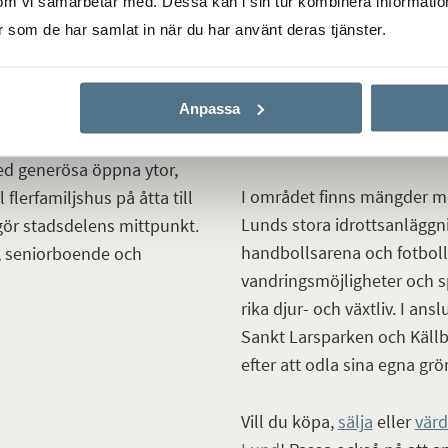
Sunnanväg och Västanväg 
om vi samarbetar med. Dessa kan i sin tur kombinera informati
hundra meter från Lunds st
a stadskärna, mellan Södra
er som de har samlat in när du har använt deras tjänster.
har du nära till allt som Lund
xte fram i slutet av 50-
shopping och kultur. Som b
 tiden. Större delen av
Anpassa
diverse aktiviteter och utel
ar i rött tegel och med
Stadsparken.
betongkonstruktion. Dessa
d generösa öppna ytor,
I området finns mängder m
flerfamiljshus på åtta till
Lunds stora idrottsanlägg
gör stadsdelens mittpunkt.
handbollsarena och fotboll
g, seniorboende och
vandringsmöjligheter och 
rika djur- och växtliv. I an
Sankt Larsparken och Käll
efter att odla sina egna gr
Vill du köpa,
sälja
eller
värd