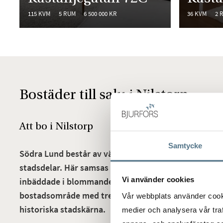
115 KVM
5 RUM
6 500 000 KR
36 KVM
2 
Bostäder till salu i Nilstorp
Att bo i Nilstorp
Samtycke
Södra Lund består av väletablerade bostadsområden
stadsdelar. Här samsas pampiga villor med omtyckta
Vi använder cookies
inbäddade i blommande grönska. Området är ett bla
bostadsområde med trevlig atmosfär och bekvämt av
Vår webbplats använder cookie
historiska stadskärna.
medier och analysera vår traf