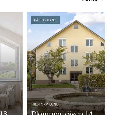
PÅ FÖRHAND
NILSTORP, LUND
13
Plommonvägen 14