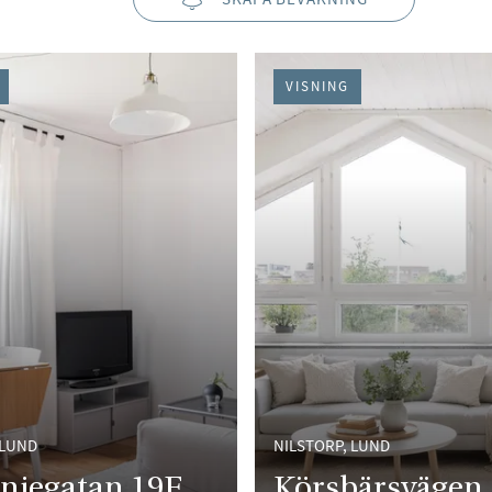
VISNING
 LUND
NILSTORP, LUND
njegatan 19F
Körsbärsvägen 