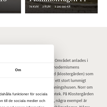
74 KVM
3 RUM
3 195 000 KR
m stadsdel som är på uppgång. Området anlades i
kermark söder om staden efter modernismens
Om
har fått sitt namn efter en gård (klostergården) som
a ligger. Klostergårdsfältet är ett stort lummigt
 norr om gårdarna med åttavåningshusen. Norr om
rum med skola, kyrka och bibliotek. På Klostergården
ahålla funktioner för sociala
derstrecken och väderfenomen, några exempel är
n till de sociala medier och