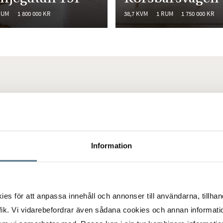
RUM
1 800 000 KR
38,7 KVM
1 RUM
1 750 000 KR
Klostergården är en trivsa
början av 1960-talet på å
Information
stadsplanideal. Stadsdelen 
 såväl som helt nya
låg där Klostergården numer
 flerbostadshus,
parkområde som är beläget
ndat kontors- och
detta ligger stadsdelscent
stånd till Lunds
s för att anpassa innehåll och annonser till användarna, tillhand
har gatorna döpts efter vä
ik. Vi vidarebefordrar även sådana cookies och annan informatio