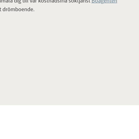
nmäla dig till vår kostnadsfria söktjänst
Boagenten
itt drömboende.