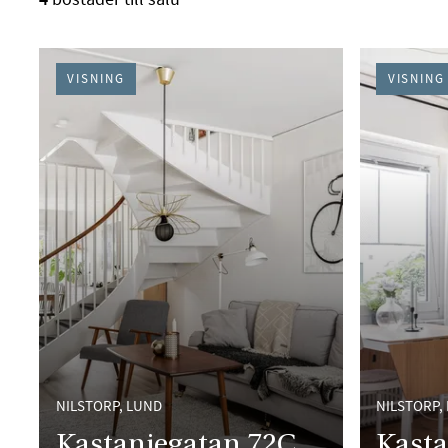
VISNING
VISNING
NILSTORP, LUND
NILSTORP,
Kastanjegatan 72C
Kasta