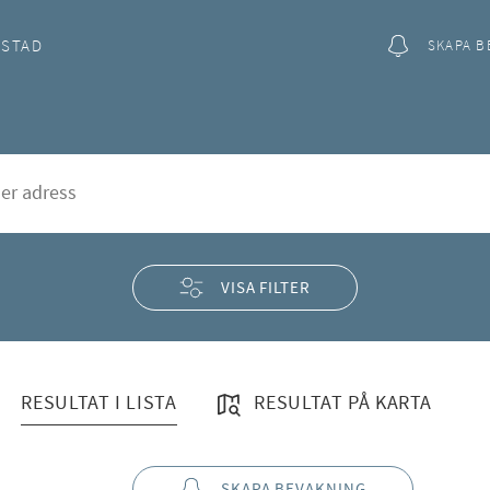
OSTAD
SKAPA B
rp
rd
VISA FILTER
RESULTAT I LISTA
RESULTAT PÅ KARTA
SKAPA BEVAKNING