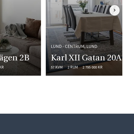
FRAMÅT I L
LUND - CENTRUM, LUND
vägen 2B
Karl XII Gatan 20A
 KR
57 KVM
2 RUM
2 795 000 KR