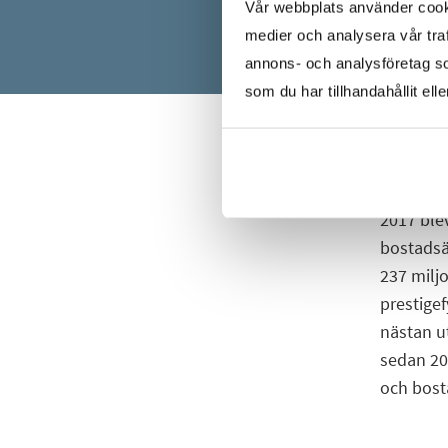
Vår webbplats använder cookie
medier och analysera vår traf
annons- och analysföretag s
som du har tillhandahållit ell
2017 blev 
bostadsäg
237 miljo
prestige
nästan u
sedan 200
och bost