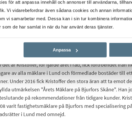
s för att anpassa innehåll och annonser till användarna, tillhand
ik. Vi vidarebefordrar även sådana cookies och annan informatio
om vi samarbetar med. Dessa kan i sin tur kombinera informati
er som de har samlat in när du har använt deras tjänster.
Start
Våra mäklare
Kristoffer Cedergren
Anpassa
det år Kristoffer, för fjärde året i rad, fick förtroendet från fl
are av alla mäklare i Lund och förmedlade bostäder till et
ner. Under 2016 fick Kristoffer den stora äran att ta emot d
fyllda utmärkelsen "Årets Mäklare på Bjurfors Skåne". Han j
teslutande på rekommendationer från tidigare kunder. Krist
8 varit fastighetsmäklare på Bjurfors med specialisering på 
adsrätter i Lund med omnejd.