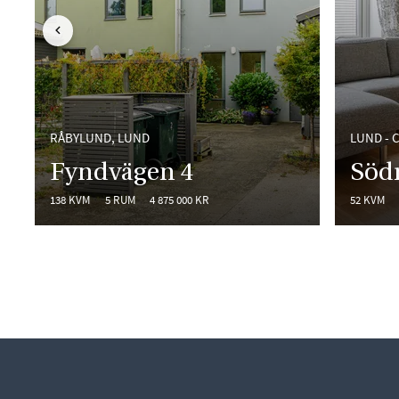
BAKÅT I LISTAN
RÅBYLUND, LUND
LUND - 
Fyndvägen 4
Söd
138 KVM
5 RUM
4 875 000 KR
52 KVM