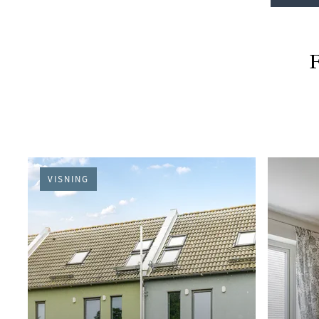
F
PÅGÅENDE (22)
VISNING