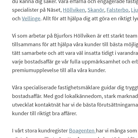
du känna dig säker. Våra erfarna och engagerade fast
specialister på Näset,
Höllviken
,
Skanör
,
Falsterbo
,
Lj
och
Vellinge
. Allt för att hjälpa dig att göra en riktigt 
Vi som arbetar på Bjurfors Höllviken är ett starkt team
tillsammans för att hjälpa våra kunder till bästa möjl
tätt samarbete och att vara väl insatta tidigt i varandr
varje bostadsaffär ge vår fulla uppmärksamhet och er
premiumupplevelse till alla våra kunder.
Våra specialiserade fastighetsmäklare guidar dig tryg
bostadsaffär. Med god lokalkännedom, stark marknads
utvecklat kontaktnät har vi de bästa förutsättningarna 
kunder till riktigt bra affärer.
I vårt stora kundregister
Boagenten
har vi många som ak