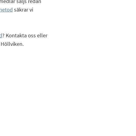
medlar säljs redan
metod
säkrar vi
d
? Kontakta oss eller
 Höllviken.