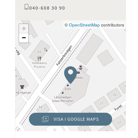
040-608 30 90
©
OpenStreetMap
contributors
+
−
VISA I GOOGLE MAPS
(ÖPPNAS I NYTT FÖNSTER)