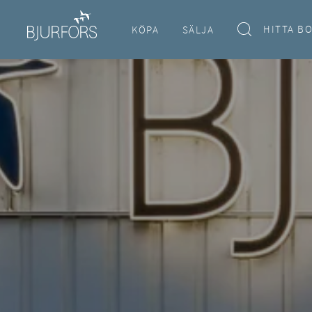
HITTA B
KÖPA
SÄLJA