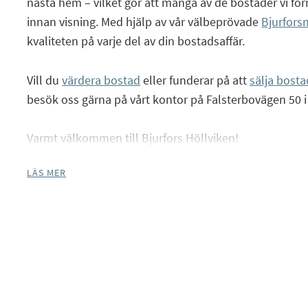
nästa hem – vilket gör att många av de bostäder vi för
innan visning. Med hjälp av vår välbeprövade
Bjurfors
kvaliteten på varje del av din bostadsaffär.
Facebook
Vill du
värdera bostad
eller funderar på att
sälja bosta
Instagram
besök oss gärna på vårt kontor på Falsterbovägen 50 i
Varmt välkommen till Bjurfors Höllviken!
LÄS MER