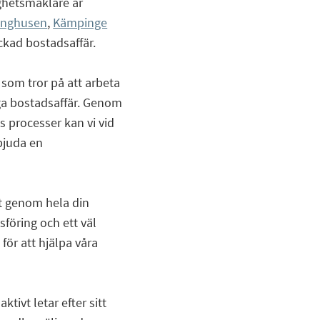
ighetsmäklare är
unghusen
,
Kämpinge
lyckad bostadsaffär.
 som tror på att arbeta
iga bostadsaffär. Genom
as processer kan vi vid
bjuda en
gt genom hela din
föring och ett väl
för att hjälpa våra
tivt letar efter sitt