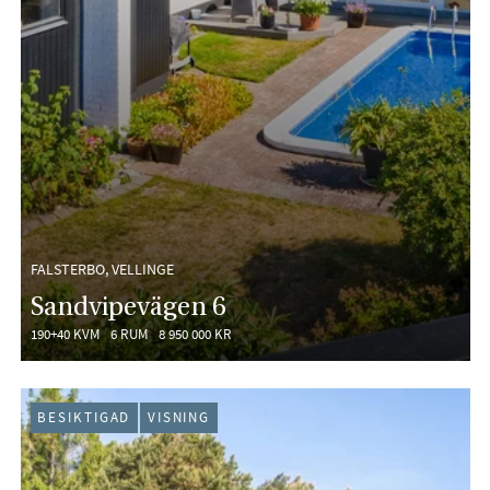
FALSTERBO, VELLINGE
Sandvipevägen 6
190+40 KVM
6 RUM
8 950 000 KR
BESIKTIGAD
VISNING