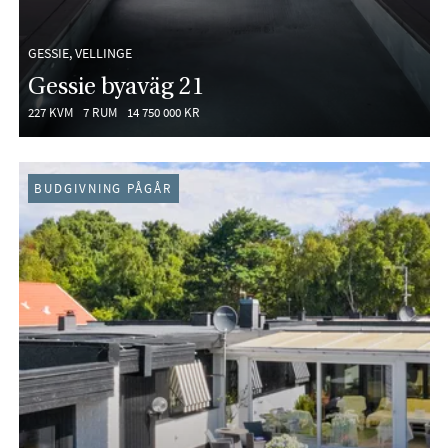
GESSIE, VELLINGE
Gessie byaväg 21
227 KVM
7 RUM
14 750 000 KR
BUDGIVNING PÅGÅR