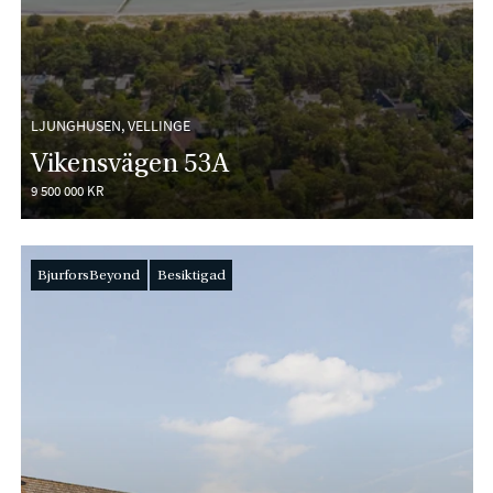
LJUNGHUSEN, VELLINGE
Vikensvägen 53A
9 500 000 KR
BjurforsBeyond
Besiktigad