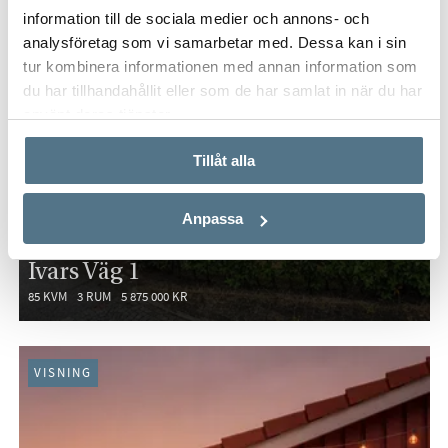
information till de sociala medier och annons- och
analysföretag som vi samarbetar med. Dessa kan i sin
tur kombinera informationen med annan information som
du har tillhandahållit eller som de har samlat in när du har
använt deras tjänster.
Tillåt alla
Anpassa
HÖLLVIKEN, VELLINGE
Ivars Väg 1
85 KVM
3 RUM
5 875 000 KR
VISNING