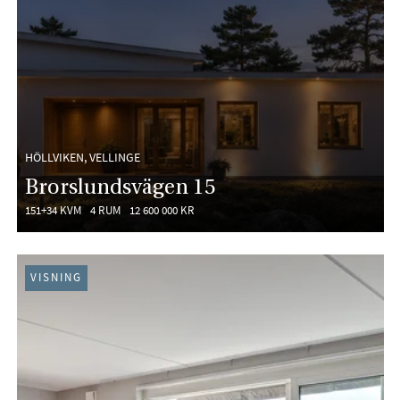
HÖLLVIKEN, VELLINGE
Brorslundsvägen 15
151+34 KVM
4 RUM
12 600 000 KR
VISNING