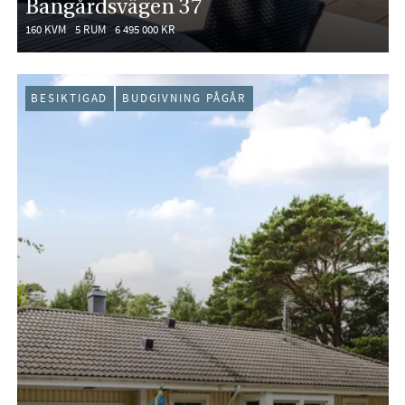
Bangårdsvägen 37
160 KVM
5 RUM
6 495 000 KR
BESIKTIGAD
BUDGIVNING PÅGÅR