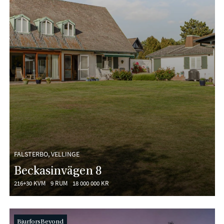
FALSTERBO, VELLINGE
Beckasinvägen 8
216+30 KVM
9 RUM
18 000 000 KR
BjurforsBeyond