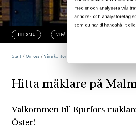
medier och analysera vår traf
annons- och analysföretag s
som du har tillhandahållit ell
TILL SALU
VI PÅ KONTORET
VÄRDERA
Start
Om oss
Våra kontor
Skåne
Bjurfors Malmö Öster
Hitta mäklare på Malm
Välkommen till Bjurfors mäkla
Öster!