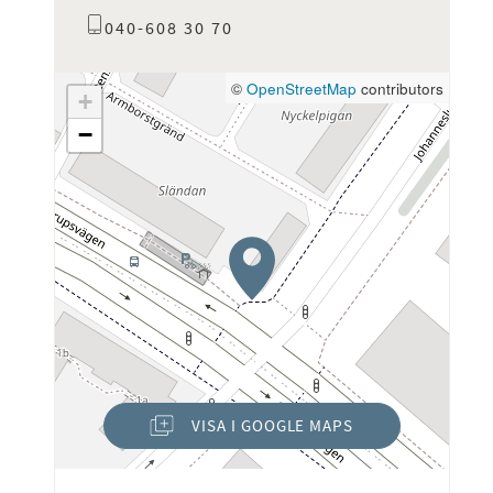
040-608 30 70
©
OpenStreetMap
contributors
+
−
VISA I GOOGLE MAPS
(ÖPPNAS I NYTT FÖNSTER)