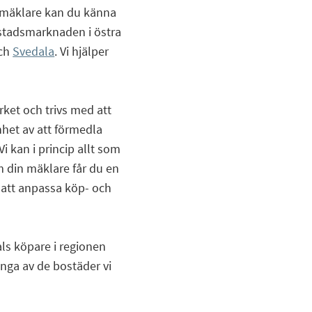
 mäklare kan du känna
bostadsmarknaden i östra
ch
Svedala
. Vi hjälper
ket och trivs med att
nhet av att förmedla
Vi kan i princip allt som
m din mäklare får du en
d att anpassa köp- och
als köpare i regionen
ånga av de bostäder vi