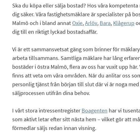
Ska du köpa eller sälja bostad? Hos våra kompetenta
dig säker. Våra fastighetsmäklare är specialister på 
Malmö och i bland annat
Oxie
,
Arlöv
,
Bara
,
Klågerup
o
dig till en riktigt lyckad bostadsaffär.
Vi är ett sammansvetsat gäng som brinner för mäklaryr
arbeta tillsammans. Samtliga mäklare har lång erfare
bostäder i östra Malmö, flera av oss har vuxit upp här. 
finns att veta om våra områden. När du anlitar oss so
personlig tjänst från början till slut där vi är noga me
säljprocessen utifrån dina behov.
I vårt stora intressentregister
Boagenten
har vi tusent
som aktivt letar efter sitt nästa hem – vilket gör att m
förmedlar säljs redan innan visning.