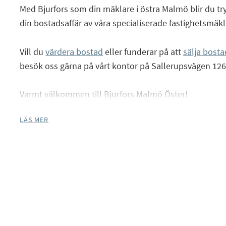
Med Bjurfors som din mäklare i östra Malmö blir du t
din bostadsaffär av våra specialiserade fastighetsmäkl
Facebook
Vill du
värdera bostad
eller funderar på att
sälja bosta
Instagram
besök oss gärna på vårt kontor på Sallerupsvägen 126
Varmt välkommen till Bjurfors Malmö Öster!
LÄS MER