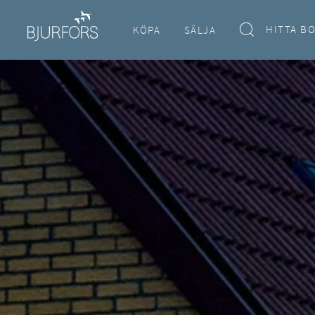
HITTA B
KÖPA
SÄLJA