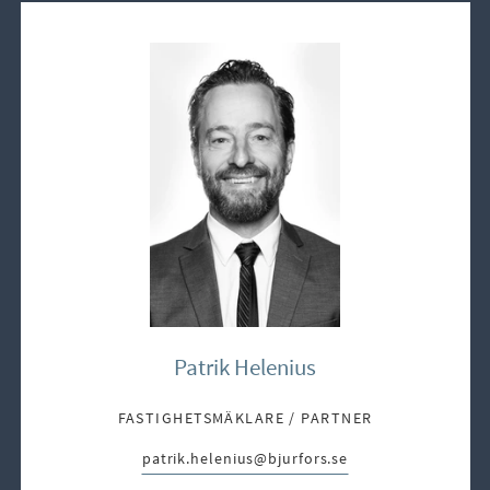
Patrik Helenius
FASTIGHETSMÄKLARE / PARTNER
patrik.helenius@bjurfors.se
E-post: