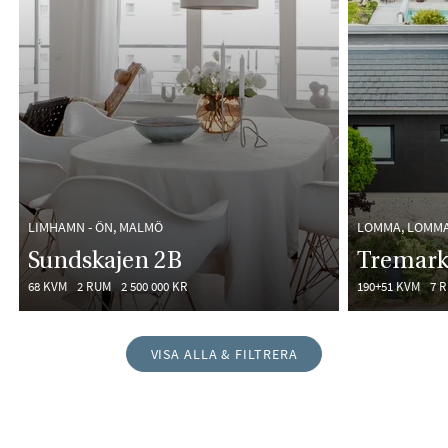
LIMHAMN - ÖN, MALMÖ
LOMMA, LOMM
Sundskajen 2B
Tremark
68 KVM
2 RUM
2 500 000 KR
190+51 KVM
7 
VISA ALLA & FILTRERA