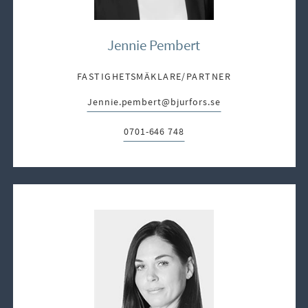
Jennie Pembert
FASTIGHETSMÄKLARE/PARTNER
Jennie.pembert@bjurfors.se
E-post:
0701-646 748
Telefon: