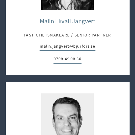
Malin Ekvall Jangvert
FASTIGHETSMÄKLARE / SENIOR PARTNER
malin.jangvert@bjurfors.se
E-post:
0708-49 08 36
Telefon: