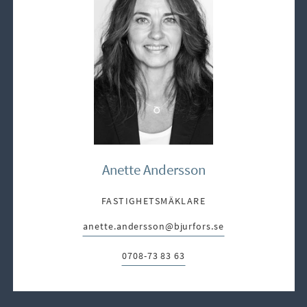
Anette Andersson
FASTIGHETSMÄKLARE
anette.andersson@bjurfors.se
E-post:
0708-73 83 63
Telefon: