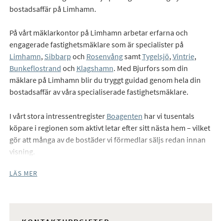
bostadsaffär på Limhamn.
På vårt mäklarkontor på Limhamn arbetar erfarna och
engagerade fastighetsmäklare som är specialister på
Limhamn
,
Sibbarp
och
Rosenvång
samt
Tygelsjö
,
Vintrie
,
Bunkeflostrand
och
Klagshamn
. Med Bjurfors som din
mäklare på Limhamn blir du tryggt guidad genom hela din
bostadsaffär av våra specialiserade fastighetsmäklare.
I vårt stora intressentregister
Boagenten
har vi tusentals
köpare i regionen som aktivt letar efter sitt nästa hem – vilket
gör att många av de bostäder vi förmedlar säljs redan innan
visning.
LÄS MER
Våra mäklare på Limhamn hjälper dig gärna med en
kostnadsfri värdering
av din bostad. Vill du
sälja hus eller
lägenhet
? Vi hjälper dig till bästa möjliga bostadsaffär.