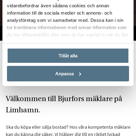
vidarebefordrar även sådana cookies och annan
information till de sociala medier och annons- och
analysföretag som vi samarbetar med. Dessa kan i sin
tur kombinera informationen med annan information som
TILL SALU
VI PÅ KONTORET
VÄRDERA
du har tillhandahållit eller som de har samlat in när du har
använt deras tjänster.
Start
Om oss
Våra kontor
Skåne
Bjurfors Limhamn
Tillåt alla
Hitta mäklare på Limhamn
Anpassa
Välkommen till Bjurfors mäklare på
Limhamn.
Ska du köpa eller sälja bostad? Hos våra kompetenta mäklare
kan du känna dig säker. Vi hjälper dig till en riktigt lyckad