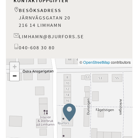
KONTAKTUPPGIFTER
Kontakta oss eller besök oss på
Järnvägsgatan 20
.
BESÖKSADRESS
Varmt välkommen till Bjurfors Limhamn!
JÄRNVÄGSGATAN 20
216 14 LIMHAMN
LIMHAMN@BJURFORS.SE
040-608 30 80
©
OpenStreetMap
contributors
+
−