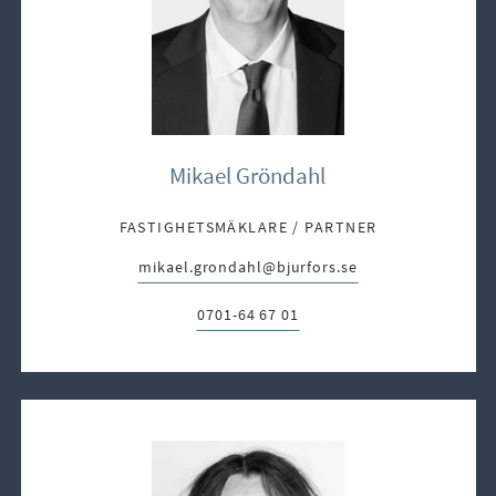
Mikael Gröndahl
FASTIGHETSMÄKLARE / PARTNER
mikael.grondahl@bjurfors.se
E-post:
0701-64 67 01
Telefon: