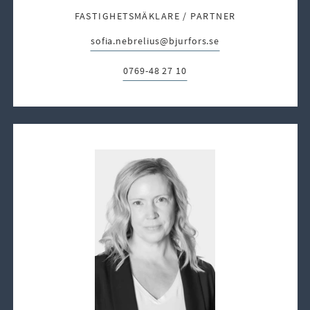
FASTIGHETSMÄKLARE / PARTNER
sofia.nebrelius@bjurfors.se
E-post:
0769-48 27 10
Telefon: