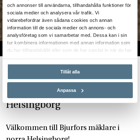
och annonser till användarna, tillhandahålla funktioner för
sociala medier och analysera vår trafik. Vi
vidarebefordrar även sådana cookies och annan
information till de sociala medier och annons- och
analysföretag som vi samarbetar med. Dessa kan i sin
tur kombinera informationen med annan information som
TILL SALU
VI PÅ KONTORET
VÄRDERA
du har tillhandahållit eller som de har samlat in när du har
använt deras tjänster.
Start
Om oss
Våra kontor
Skåne
Bjurfors Helsingborg Norr
Tillåt alla
Hitta mäklare i norra
Anpassa
Helsingborg
Välkommen till Bjurfors mäklare i
norra Helsingborg!