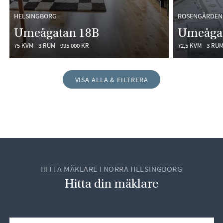
HELSINGBORG
ROSENGÅRDEN,
Umeågatan 18B
Umeåga
75 KVM
3 RUM
995 000 KR
72,5 KVM
3 RU
VISA ALLA & FILTRERA
HITTA MÄKLARE I NORRA HELSINGBORG
Hitta din mäklare