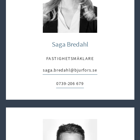
Saga Bredahl
FASTIGHETSMÄKLARE
saga.bredahl@bjurfors.se
E-post:
0739-206 679
Telefon: