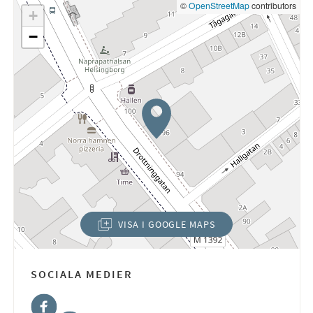
©
OpenStreetMap
contributors
+
−
VISA I GOOGLE MAPS
(ÖPPNAS I NYTT FÖNSTER)
SOCIALA MEDIER