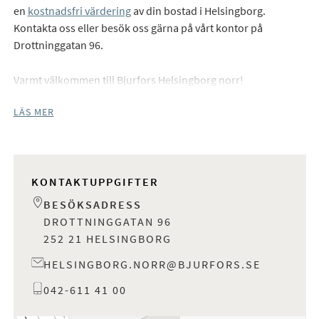
en
kostnadsfri värdering
av din bostad i Helsingborg.
Kontakta oss eller besök oss gärna på vårt kontor på
Drottninggatan 96.
Varmt välkommen till Bjurfors Helsingborg norr!
LÄS MER
KONTAKTUPPGIFTER
BESÖKSADRESS
DROTTNINGGATAN 96
252 21 HELSINGBORG
HELSINGBORG.NORR@BJURFORS.SE
042-611 41 00