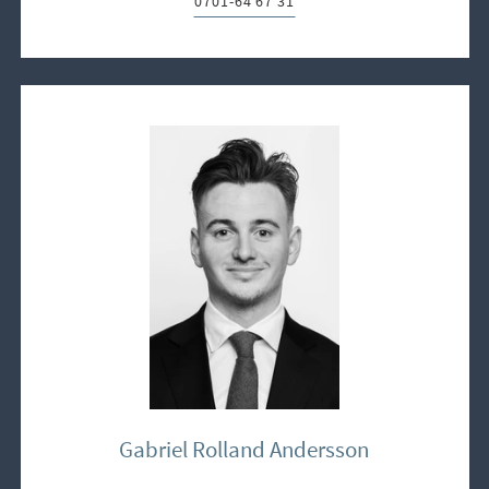
0701-64 67 31
Telefon:
Gabriel Rolland Andersson