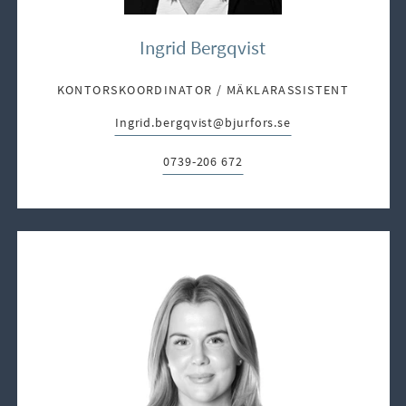
Ingrid Bergqvist
KONTORSKOORDINATOR / MÄKLARASSISTENT
Ingrid.bergqvist@bjurfors.se
E-post:
0739-206 672
Telefon: