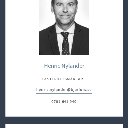
Henric Nylander
FASTIGHETSMÄKLARE
henric.nylander@bjurfors.se
E-post:
0701-641 940
Telefon: