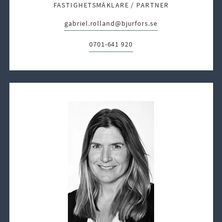
FASTIGHETSMÄKLARE / PARTNER
gabriel.rolland@bjurfors.se
E-post:
0701-641 920
Telefon: