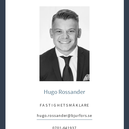
Hugo Rossander
FASTIGHETSMÄKLARE
hugo.rossander@bjurfors.se
E-post:
0701-641937
Telefon: