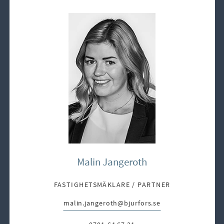
Malin Jangeroth
FASTIGHETSMÄKLARE / PARTNER
malin.jangeroth@bjurfors.se
E-post: