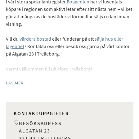
I vårt stora spekulantregister
Boagenten
har vi tusentals
köpare i regionen som aktivt letar efter sitt nästa hem – vilket
gör att många av de bostäder vi förmedlar säljs redan innan
visning.
Vill du
värdera bostad
eller funderar på att
sälja hus eller
lägenhet
? Kontakta oss eller besök oss gärna på vårt kontor
på Algatan 23 i Trelleborg.
Varmt välkommen till Bjurfors Trelleborg!
LÄS MER
KONTAKTUPPGIFTER
BESÖKSADRESS
ALGATAN 23
231 42 TRELLEBORG