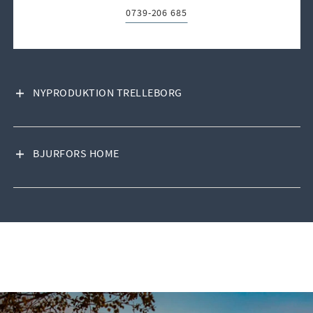
0739-206 685
Telefon:
VISA INNEHÅLL
NYPRODUKTION TRELLEBORG
VISA INNEHÅLL
BJURFORS HOME