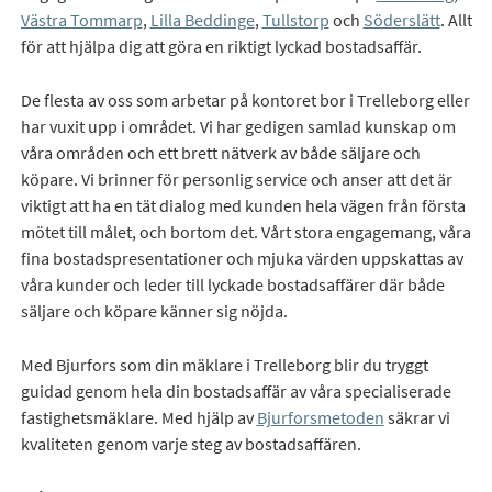
Västra Tommarp
,
Lilla Beddinge
,
Tullstorp
och
Söderslätt
. Allt
för att hjälpa dig att göra en riktigt lyckad bostadsaffär.
De flesta av oss som arbetar på kontoret bor i Trelleborg eller
har vuxit upp i området. Vi har gedigen samlad kunskap om
våra områden och ett brett nätverk av både säljare och
köpare. Vi brinner för personlig service och anser att det är
viktigt att ha en tät dialog med kunden hela vägen från första
mötet till målet, och bortom det. Vårt stora engagemang, våra
fina bostadspresentationer och mjuka värden uppskattas av
våra kunder och leder till lyckade bostadsaffärer där både
säljare och köpare känner sig nöjda.
Med Bjurfors som din mäklare i Trelleborg blir du tryggt
guidad genom hela din bostadsaffär av våra specialiserade
fastighetsmäklare. Med hjälp av
Bjurforsmetoden
säkrar vi
kvaliteten genom varje steg av bostadsaffären.