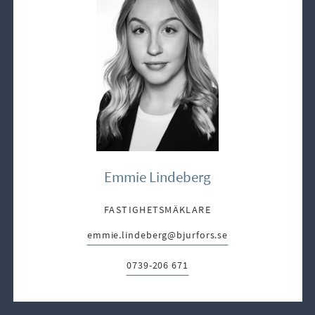
Emmie Lindeberg
FASTIGHETSMÄKLARE
emmie.lindeberg@bjurfors.se
E-post:
0739-206 671
Telefon: