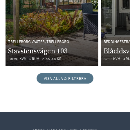
TRELLEBORG VÄSTER, TRELLEBORG
BEDDINGESTRA
Stavstensvägen 103
Blåeldsv
104+91 KVM
5 RUM
2 995 000 KR
85+15 KVM
3 R
VISA ALLA & FILTRERA