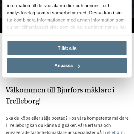
information till de sociala medier och annons- och
analysföretag som vi samarbetar med. Dessa kan i sin
tur kombinera informationen med annan information som
TILL SALU
VI PÅ KONTORET
VÄRDERA
du har tillhandahållit eller som de har samlat in när du har
använt deras tjänster.
Start
Om oss
Våra kontor
Skåne
Bjurfors Trelleborg
Tillåt alla
Hitta mäklare i Trelleborg
Anpassa
Välkommen till Bjurfors mäklare i
Trelleborg!
Ska du köpa eller sälja bostad? Hos våra kompetenta mäklare
i Trelleborg kan du känna dig säker. Våra erfarna och
engagerade fastighetsmäklare är specialister på
Trelleborg
,