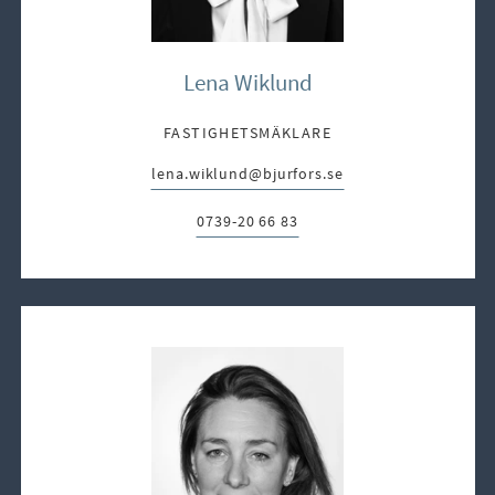
Lena Wiklund
FASTIGHETSMÄKLARE
lena.wiklund@bjurfors.se
E-post:
0739-20 66 83
Telefon: