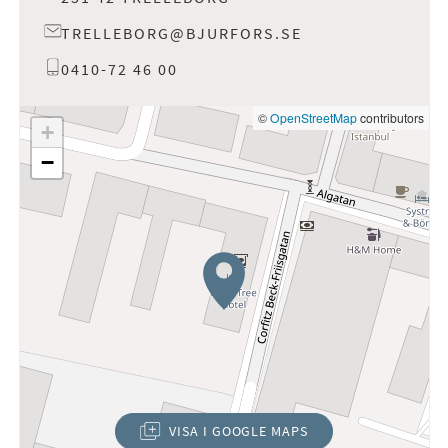
TRELLEBORG@BJURFORS.SE
0410-72 46 00
©
OpenStreetMap
contributors
+
−
VISA I GOOGLE MAPS
(ÖPPNAS I NYTT FÖNSTER)