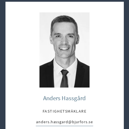
Anders Hassgård
FASTIGHETSMÄKLARE
anders.hassgard@bjurfors.se
E-post: