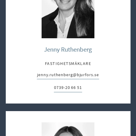
Jenny Ruthenberg
FASTIGHETSMÄKLARE
jenny.ruthenberg@bjurfors.se
E-post:
0739-20 66 51
Telefon: