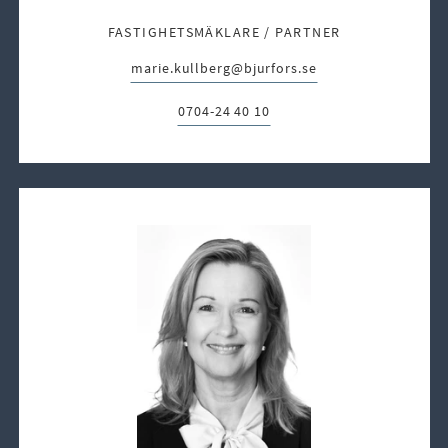
FASTIGHETSMÄKLARE / PARTNER
marie.kullberg@bjurfors.se
E-post:
0704-24 40 10
Telefon: