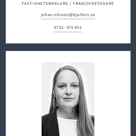
FASTIGHETSMÄKLARE / FRANCHISETAGARE
johan.nilsson@bjurfors.se
E-post:
0732- 575 651
Telefon: