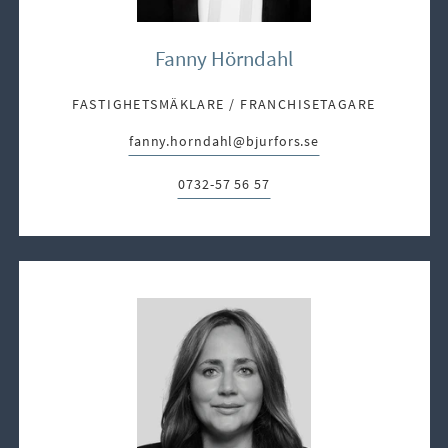
Fanny Hörndahl
FASTIGHETSMÄKLARE / FRANCHISETAGARE
fanny.horndahl@bjurfors.se
E-post:
0732-57 56 57
Telefon: