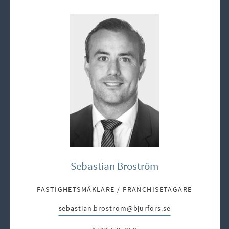
Sebastian Broström
FASTIGHETSMÄKLARE / FRANCHISETAGARE
sebastian.brostrom@bjurfors.se
E-post: