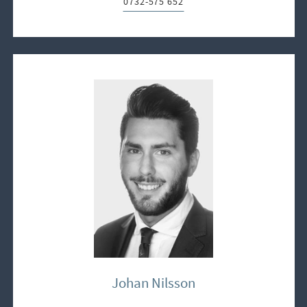
0732-575 652
Telefon:
Johan Nilsson