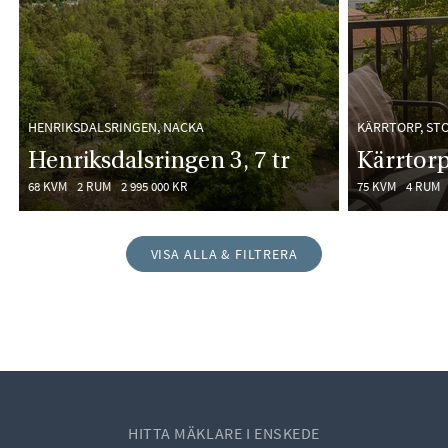
HENRIKSDALSRINGEN, NACKA
KÄRRTORP, ST
Henriksdalsringen 3, 7 tr
Kärrtor
68 KVM
2 RUM
2 995 000 KR
75 KVM
4 RUM
VISA ALLA & FILTRERA
HITTA MÄKLARE I ENSKEDE