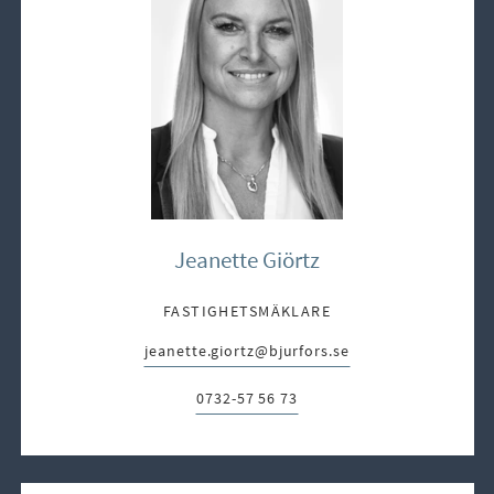
Jeanette Giörtz
FASTIGHETSMÄKLARE
jeanette.giortz@bjurfors.se
E-post:
0732-57 56 73
Telefon: