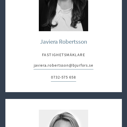
Javiera Robertsson
FASTIGHETSMÄKLARE
javiera.robertsson@bjurfors.se
E-post:
0732-575 658
Telefon: