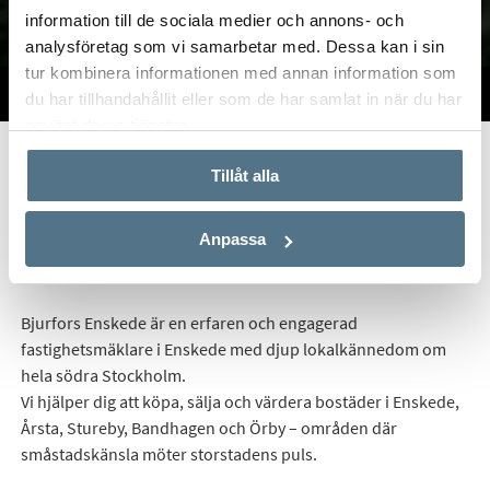
information till de sociala medier och annons- och
analysföretag som vi samarbetar med. Dessa kan i sin
tur kombinera informationen med annan information som
TILL SALU
VI PÅ KONTORET
VÄRDERA
du har tillhandahållit eller som de har samlat in när du har
använt deras tjänster.
Start
Om oss
Våra kontor
Stockholm
Bjurfors Enskede
Tillåt alla
Hitta mäklare i Enskede
Anpassa
Bjurfors Enskede är en erfaren och engagerad
fastighetsmäklare i Enskede med djup lokalkännedom om
hela södra Stockholm.
Vi hjälper dig att köpa, sälja och värdera bostäder i Enskede,
Årsta, Stureby, Bandhagen och Örby – områden där
småstadskänsla möter storstadens puls.