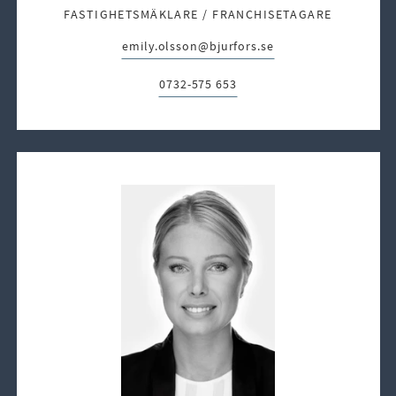
FASTIGHETSMÄKLARE / FRANCHISETAGARE
emily.olsson@bjurfors.se
E-post:
0732-575 653
Telefon: