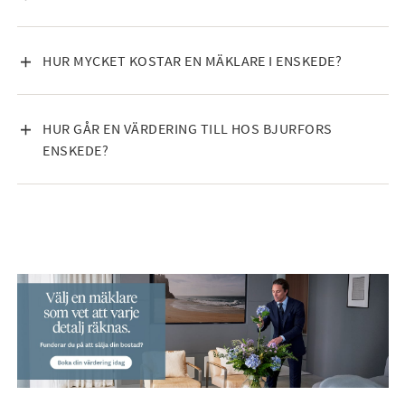
I
S
A
V
HUR MYCKET KOSTAR EN MÄKLARE I ENSKEDE?
I
I
N
S
N
A
V
HUR GÅR EN VÄRDERING TILL HOS BJURFORS
E
I
I
ENSKEDE?
H
N
S
Å
N
A
L
E
I
L
H
N
Å
N
L
E
L
H
Å
L
L