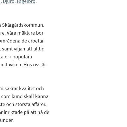
ö
,
Djurö
,
Fågelbro
,
bara Skärgårdskommun.
re. Våra mäklare bor
områdena de arbetar.
samt viljan att alltid
kaler i populära
arstaviken. Hos oss är
m säkrar kvalitet och
du som kund skall känna
ste och största affärer.
r inriktade på att nå de
under.