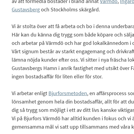
av att förmedla bostäder i bland annat
Värmdö
,
Ingar
Gustavsberg
och Stockholms skärgård.
Vi är stolta över att få arbeta och bo i denna under
Här kan du känna dig trygg som både köpare och sälja
och arbetar på Värmdö och har god lokalkännedom i 
Vårt signum består av starkt engagemang och drivkraft 
lämna nöjda kunder efter oss. Vi sitter i nya fräscha lo
Gustavsbergs Hamn i anrik fastighet med utsikt över F
ingen bostadsaffär för liten eller för stor.
Vi arbetar enligt
Bjurforsmetoden
, en affärsprocess so
lönsamhet genom hela din bostadsaffär, allt för att 
dig så trygg som möjligt i ett av ditt livs kanske viktiga
Vi på Bjurfors Värmdö har alltid kunden i fokus och vi ä
gemensamma mål vi satt upp tillsammans med våra k