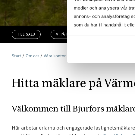
medier och analysera vår traf
annons- och analysföretag s
som du har tillhandahållit ell
TILL SALU
VI PÅ KONTORET
VÄRDERA
Start
Om oss
Våra kontor
Stockholm
Bjurfors Värmdö
Hitta mäklare på Vär
Välkommen till Bjurfors mäklar
Här arbetar erfarna och engagerade fastighetsmäklar