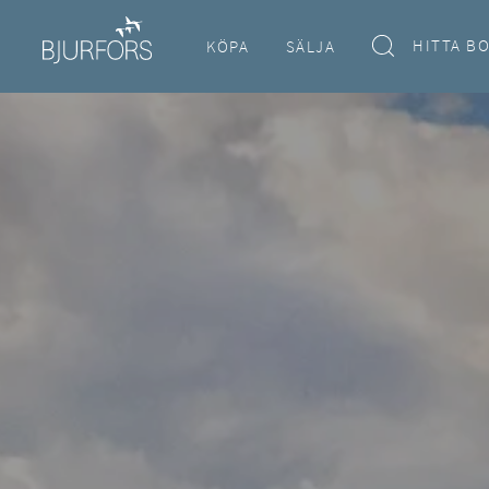
HITTA B
KÖPA
SÄLJA