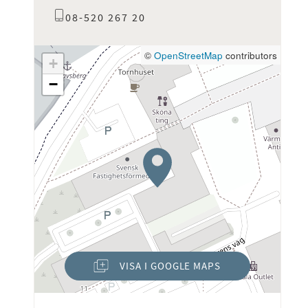
08-520 267 20
©
OpenStreetMap
contributors
+
−
VISA I GOOGLE MAPS
(ÖPPNAS I NYTT FÖNSTER)