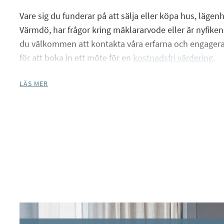
Vare sig du funderar på att sälja eller köpa hus, lägenh
Värmdö, har frågor kring mäklararvode eller är nyfiken 
du välkommen att kontakta våra erfarna och engager
Facebook
för att boka in ett möte för en
kostnadsfri värdering
.
Instagram
LÄS MER