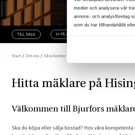
medier och analysera vår traf
annons- och analysföretag s
som du har tillhandahållit ell
TILL SALU
VI PÅ KONTORET
VÄRDERA
Start
Om oss
Våra kontor
Göteborg
Bjurfors Hisingen
Hitta mäklare på Hisi
Välkommen till Bjurfors mäklar
Ska du köpa eller sälja bostad? Hos våra kompetenta