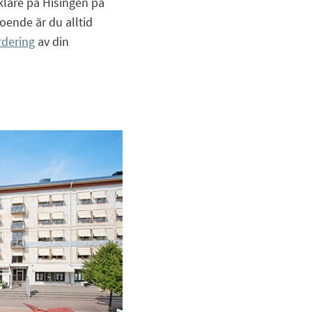
klare på Hisingen på
oende är du alltid
rdering
av din