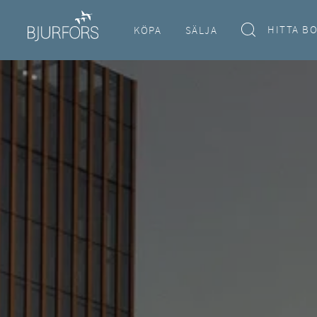
HITTA B
KÖPA
SÄLJA