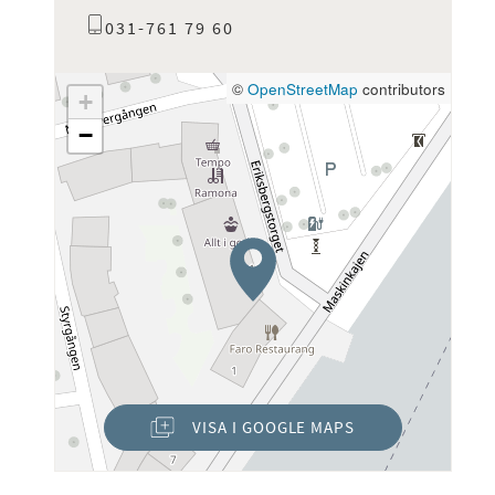
031-761 79 60
©
OpenStreetMap
contributors
+
−
VISA I GOOGLE MAPS
(ÖPPNAS I NYTT FÖNSTER)