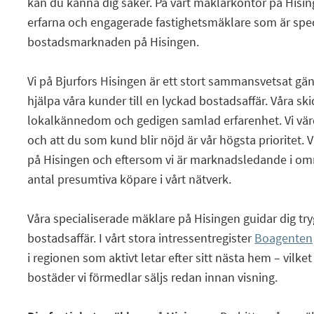
kan du känna dig säker. På vårt mäklarkontor på Hisin
erfarna och engagerade fastighetsmäklare som är spec
bostadsmarknaden på Hisingen.
Vi på Bjurfors Hisingen är ett stort sammansvetsat gän
hjälpa våra kunder till en lyckad bostadsaffär. Våra sk
lokalkännedom och gedigen samlad erfarenhet. Vi värd
och att du som kund blir nöjd är vår högsta prioritet. 
på Hisingen och eftersom vi är marknadsledande i områ
antal presumtiva köpare i vårt nätverk.
Våra specialiserade mäklare på Hisingen guidar dig tr
bostadsaffär. I vårt stora intressentregister
Boagenten
i regionen som aktivt letar efter sitt nästa hem – vilke
bostäder vi förmedlar säljs redan innan visning.