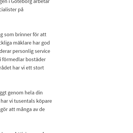
gen i Göteborg arbetar
ialister på
g som brinner för att
ickliga mäklare har god
erar personlig service
Vi förmedlar bostäder
det har vi ett stort
yggt genom hela din
har vi tusentals köpare
t gör att många av de