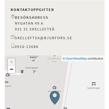
KONTAKTUPPGIFTER
BESÖKSADRESS
NYGATAN 49 A
931 31 SKELLEFTEÅ
SKELLEFTEA@BJURFORS.SE
0910-12688
©
OpenStreetMap
contributors
+
−