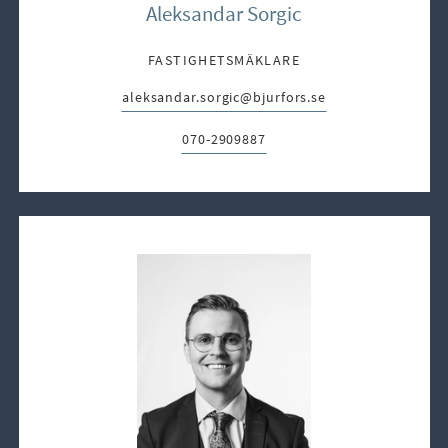
Aleksandar Sorgic
FASTIGHETSMÄKLARE
aleksandar.sorgic@bjurfors.se
E-post:
070-2909887
Telefon: