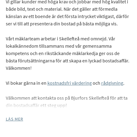
Vi gillar kunder med höga krav och jobbar med hög kvalitet i
både bild, text och material. När det gäller att förmedla
känslan av ett boende är det första intrycket viktigast, därför
ser vi till att presentera din bostad på bästa möjliga vis.
Vårt mäklarteam arbetar i Skellefteå med omnejd. Vår
lokalkännedom tillsammans med vår gemensamma
kompetens och en rikstäckande mäklarkedja ger oss de
bästa förutsättningarna för att skapa en lyckad bostadsaffär.
Välkommen!
Vi bokar gärna in en
kostnadsfri värdering
och
rådgivning
.
Välkommen att kontakta oss på Bjurfors Skellefteå för att ta
din bostadsaffär
ett steg upp!
LÄS MER