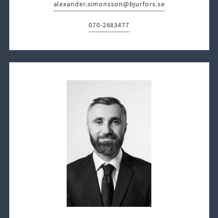
alexander.simonsson@bjurfors.se
E-post:
070-2683477
Telefon: