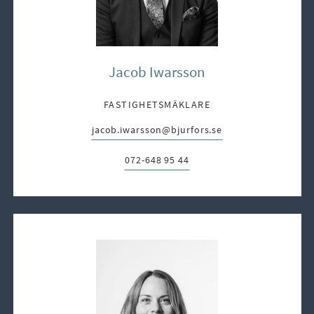
Jacob Iwarsson
FASTIGHETSMÄKLARE
jacob.iwarsson@bjurfors.se
E-post:
072-648 95 44
Telefon: