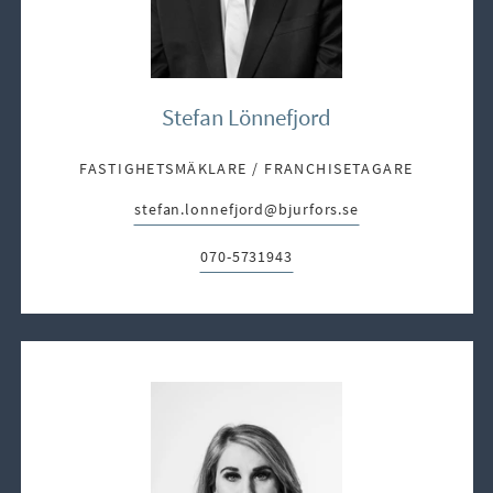
Stefan Lönnefjord
FASTIGHETSMÄKLARE / FRANCHISETAGARE
stefan.lonnefjord@bjurfors.se
E-post:
070-5731943
Telefon: