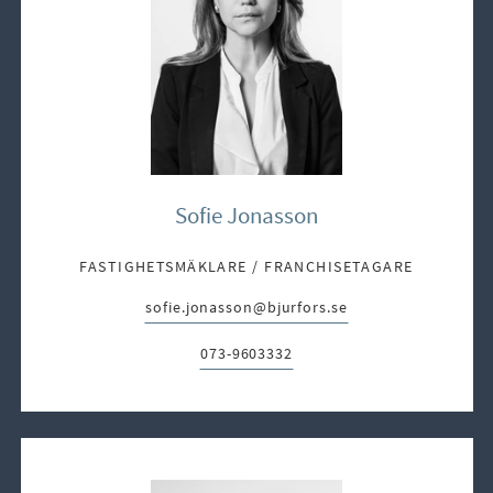
Sofie Jonasson
FASTIGHETSMÄKLARE / FRANCHISETAGARE
sofie.jonasson@bjurfors.se
E-post:
073-9603332
Telefon: