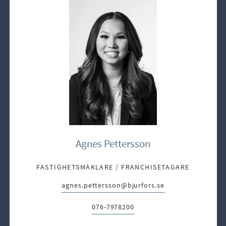
Agnes Pettersson
FASTIGHETSMÄKLARE / FRANCHISETAGARE
agnes.pettersson@bjurfors.se
E-post:
076-7978200
Telefon: