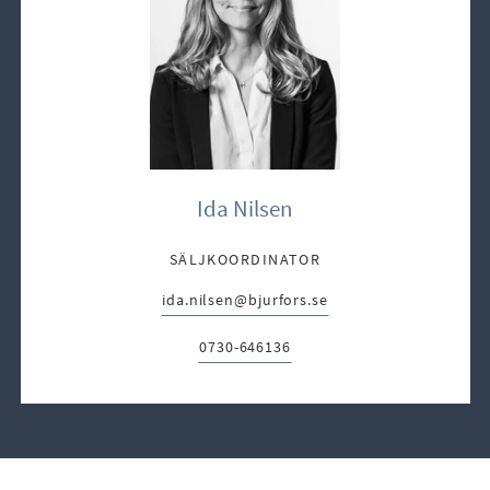
Ida Nilsen
SÄLJKOORDINATOR
ida.nilsen@bjurfors.se
E-post:
0730-646136
Telefon: