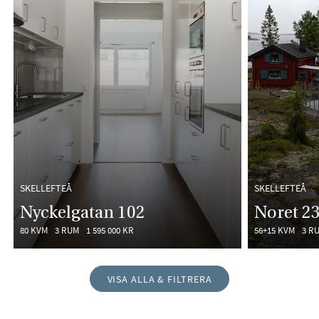
SKELLEFTEÅ
SKELLEFTEÅ
Nyckelgatan 102
Noret 2
80 KVM
3 RUM
1 595 000 KR
56+15 KVM
3 R
VISA ALLA & FILTRERA