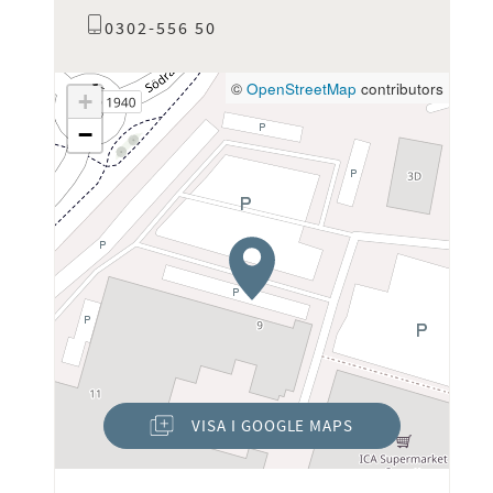
0302-556 50
©
OpenStreetMap
contributors
+
−
VISA I GOOGLE MAPS
(ÖPPNAS I NYTT FÖNSTER)