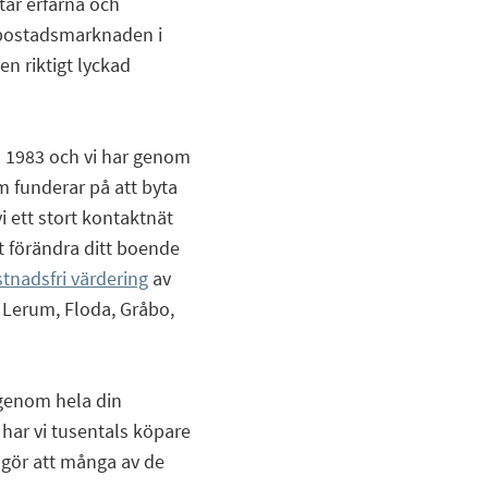
tar erfarna och
 bostadsmarknaden i
 en riktigt lyckad
 1983 och vi har genom
om funderar på att byta
i ett stort kontaktnät
 förändra ditt boende
tnadsfri värdering
av
 Lerum, Floda, Gråbo,
 genom hela din
har vi tusentals köpare
t gör att många av de