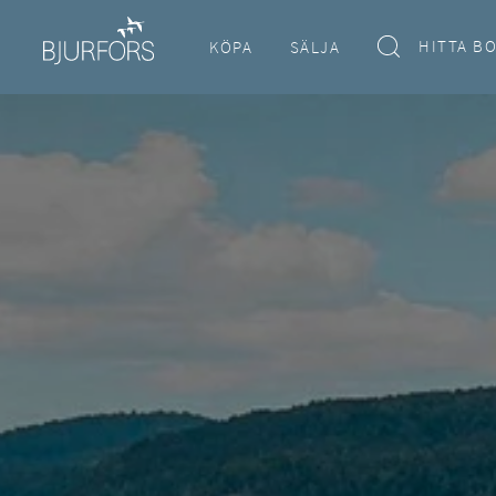
HITTA B
KÖPA
SÄLJA