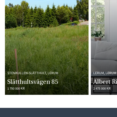
STENKULLEN-SLÄTTHULT, LERUM
LERUM, LERUM
Slätthultsvägen 85
Albert R
1 750 000 KR
2 475 000 KR