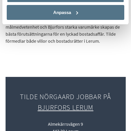
och arbetar med stor passion och noggrannhet. Hennes
Anpassa
högsta prioritet är att skapa trygghet för både säljare och
köpare genom hela processen. Tillsammans med Tildes
målmedvetenhet och Bjurfors starka varumärke skapas de
bästa förutsättningarna för en lyckad bostadsaffär. Tilde
förmedlar både villor och bostadsrätter i Lerum.
TILDE NÖRGAARD JOBBAR PÅ
BJURFORS LERUM
Almekärrsvägen 9
443 39 Lerum