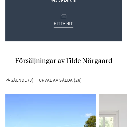
(ÖPPNAS I NYTT FÖNSTER)
HITTA HIT
Försäljningar av Tilde Nörgaard
PÅGÅENDE (3)
URVAL AV SÅLDA (28)
PÅGÅENDE (3)