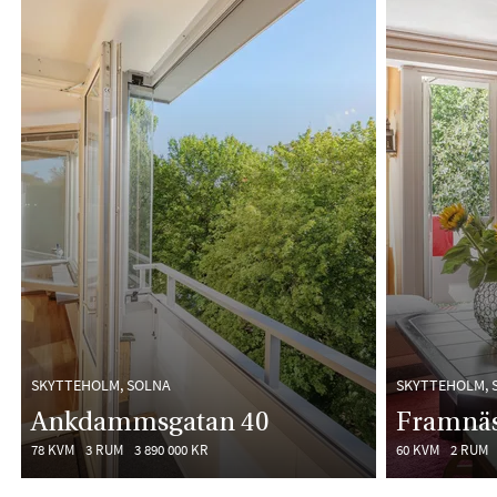
SKYTTEHOLM, SOLNA
SKYTTEHOLM, 
Ankdammsgatan 40
Framnäs
78 KVM
3 RUM
3 890 000 KR
60 KVM
2 RUM