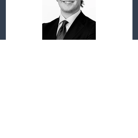
Olivier Hoho
FASTIGHETSMÄKLARE
olivier.hoho@bjurfors.se
E-post:
0709687687
Telefon: