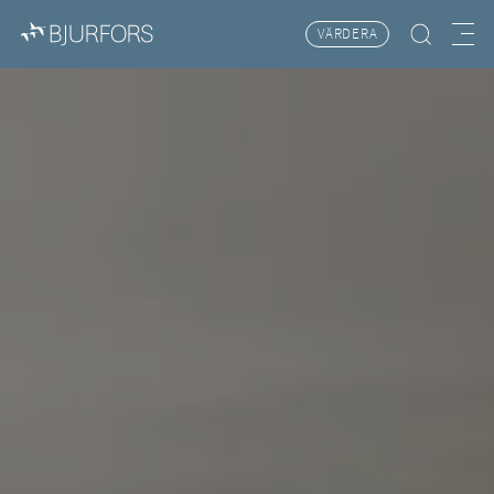
VÄRDERA
Hitta bostad
Meny