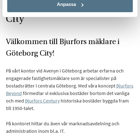
Hitta mäklare i Göteborg
Anpassa
City
Välkommen till Bjurfors mäklare i
Göteborg City!
På vårt kontor vid Avenyn i Göteborg arbetar erfarna och
engagerade fastighetsmäklare som är specialister på
bostadsrätter i centrala Göteborg. Med våra koncept
Bjurfors
Beyond
förmedlar vi exklusiva bostäder bortom det vanliga
och med
Bjurfors Century
historiska bostäder byggda fram
till 1950-talet.
På kontoret hittar du även vår marknadsavdelning och
administration inom bl.a. IT.