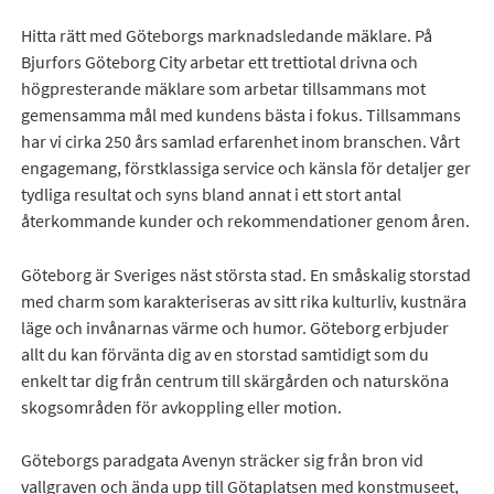
Hitta rätt med Göteborgs marknadsledande mäklare. På
Bjurfors Göteborg City arbetar ett trettiotal drivna och
högpresterande mäklare som arbetar tillsammans mot
gemensamma mål med kundens bästa i fokus. Tillsammans
har vi cirka 250 års samlad erfarenhet inom branschen. Vårt
engagemang, förstklassiga service och känsla för detaljer ger
tydliga resultat och syns bland annat i ett stort antal
återkommande kunder och rekommendationer genom åren.
Göteborg är Sveriges näst största stad. En småskalig storstad
med charm som karakteriseras av sitt rika kulturliv, kustnära
läge och invånarnas värme och humor. Göteborg erbjuder
allt du kan förvänta dig av en storstad samtidigt som du
enkelt tar dig från centrum till skärgården och natursköna
skogsområden för avkoppling eller motion.
Göteborgs paradgata Avenyn sträcker sig från bron vid
vallgraven och ända upp till Götaplatsen med konstmuseet,