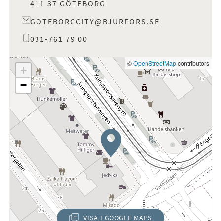
411 37 GÖTEBORG
GOTEBORGCITY@BJURFORS.SE
031-761 79 00
©
OpenStreetMap
contributors
+
−
VISA I GOOGLE MAPS