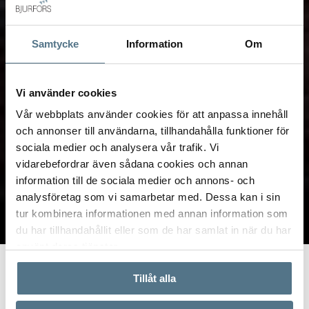
Samtycke
Information
Om
Vi använder cookies
Vår webbplats använder cookies för att anpassa innehåll
och annonser till användarna, tillhandahålla funktioner för
sociala medier och analysera vår trafik. Vi
vidarebefordrar även sådana cookies och annan
information till de sociala medier och annons- och
analysföretag som vi samarbetar med. Dessa kan i sin
tur kombinera informationen med annan information som
TILL SALU
VI PÅ KONTORET
VÄRDERA
du har tillhandahållit eller som de har samlat in när du har
använt deras tjänster.
Start
Om oss
Våra kontor
Göteborg
Bjurfors Göteborg City
Tillåt alla