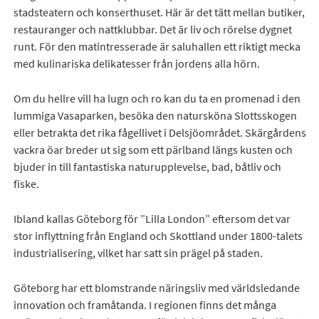
stadsteatern och konserthuset. Här är det tätt mellan butiker,
restauranger och nattklubbar. Det är liv och rörelse dygnet
runt. För den matintresserade är saluhallen ett riktigt mecka
med kulinariska delikatesser från jordens alla hörn.
Om du hellre vill ha lugn och ro kan du ta en promenad i den
lummiga Vasaparken, besöka den natursköna Slottsskogen
eller betrakta det rika fågellivet i Delsjöområdet. Skärgårdens
vackra öar breder ut sig som ett pärlband längs kusten och
bjuder in till fantastiska naturupplevelse, bad, båtliv och
fiske.
Ibland kallas Göteborg för ”Lilla London” eftersom det var
stor inflyttning från England och Skottland under 1800-talets
industrialisering, vilket har satt sin prägel på staden.
Göteborg har ett blomstrande näringsliv med världsledande
innovation och framåtanda. I regionen finns det många