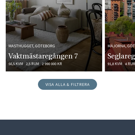
MASTHUGGET, GÖTEBORG
MAJORNA, GÖ
Vaktmästaregången 7
Seglareg
56,5 KVM
2,5 RUM
2 990 000 KR
91,8 KVM
4 RU
VISA ALLA & FILTRERA