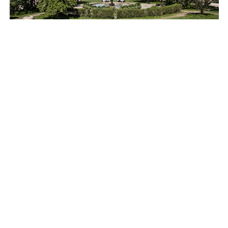
Fastighetsmäklare i Göteborg centrum
Vi har många
lägenheter till salu i Göteborg
centrum och
förmedlar bostäder i hela centrala Göteborg, bland annat i
Vasastaden, Lorensberg, Nedre Johanneberg, Johanneberg,
Linné, Landala, Guldheden, Kungshöjd, Haga, Majorna,
Masthugget, Kungsladugård, Örgryte, Kålltorp, Lunden,
Bagaregården, Strömmensberg, Björkekärr, Gamlestaden,
Kviberg med flera.
Med våra mäklare på Bjurfors Göteborg City får
du: