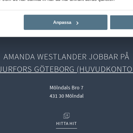
Start
Våra mäklare
Amanda Westlander
Anpassa
AMANDA WESTLANDER JOBBAR PÅ
JURFORS GÖTEBORG (HUVUDKONTO
Mölndals Bro 7
431 30 Mölndal
(ÖPPNAS I NYTT FÖNSTER)
HITTA HIT