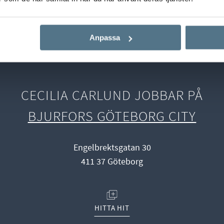
Start
Våra mäklare
Cecilia Carlund
Anpassa
CECILIA CARLUND JOBBAR PÅ
BJURFORS GÖTEBORG CITY
Engelbrektsgatan 30
411 37 Göteborg
(ÖPPNAS I NYTT FÖNSTER)
HITTA HIT