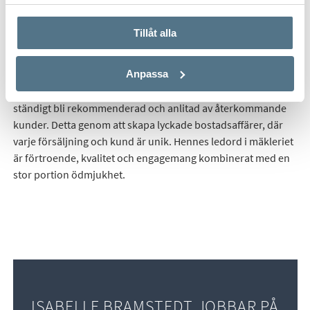
använt deras tjänster.
Tillåt alla
Isabelle har varit i fastighetsmäklarbranschen i centrala
Göteborg sedan 2015. Med ett brinnande hjärta för västra
Anpassa
centrum, lyckade affärer och nöjda kunder tar Isabelle sitt
uppdrag på största allvar. Isabelles målsättning är att
ständigt bli rekommenderad och anlitad av återkommande
kunder. Detta genom att skapa lyckade bostadsaffärer, där
varje försäljning och kund är unik. Hennes ledord i mäkleriet
är förtroende, kvalitet och engagemang kombinerat med en
stor portion ödmjukhet.
ISABELLE BRAMSTEDT JOBBAR PÅ