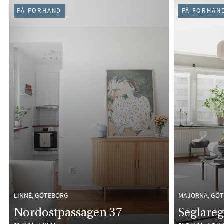
PÅGÅENDE (11)
PÅ FÖRHAND
PÅ FÖRHAN
LINNÉ, GÖTEBORG
MAJORNA, GÖ
Nordostpassagen 37
Seglareg