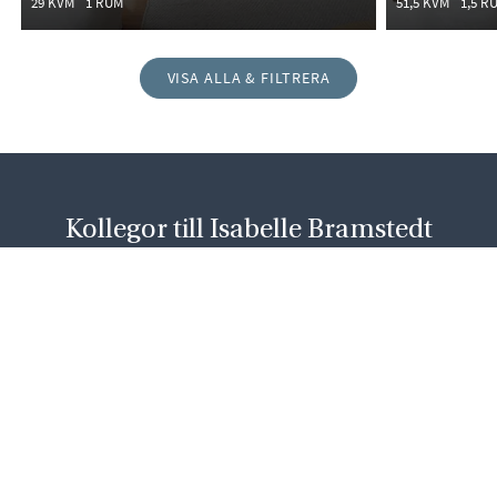
29 KVM
1 RUM
51,5 KVM
1,5 R
VISA ALLA & FILTRERA
Kollegor till Isabelle Bramstedt