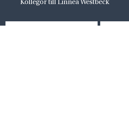
Kollegor till Linnea Westbeck
Sandra Stals