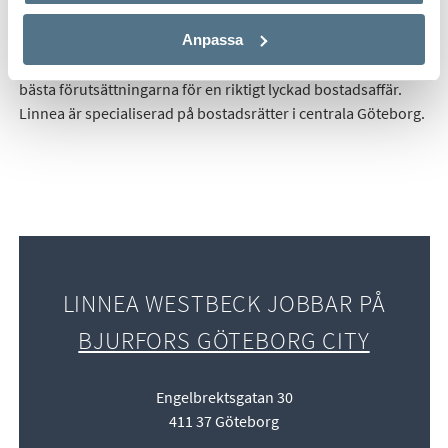
ambitioner och ett kreativt och resultatorienterat arbetssätt. I
Anpassa
kombination med Bjurfors i ryggen och stort fokus på att
både säljare och köpare ska kunna känna sig trygga finns de
bästa förutsättningarna för en riktigt lyckad bostadsaffär.
Linnea är specialiserad på bostadsrätter i centrala Göteborg.
LINNEA WESTBECK JOBBAR PÅ
BJURFORS GÖTEBORG CITY
Engelbrektsgatan 30
411 37 Göteborg