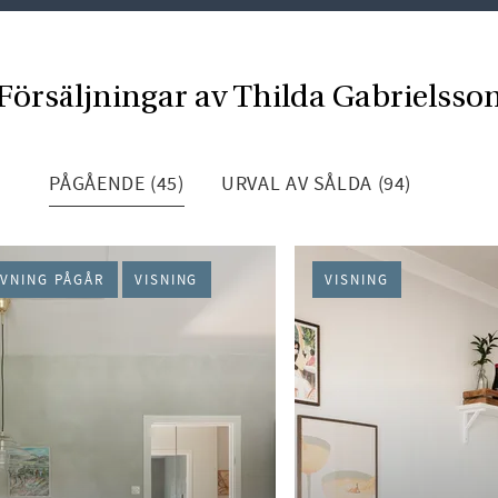
Försäljningar av Thilda Gabrielsso
PÅGÅENDE (45)
URVAL AV SÅLDA (94)
VNING PÅGÅR
VISNING
VISNING