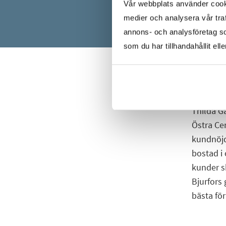
Vår webbplats använder cookie
medier och analysera vår traf
annons- och analysföretag s
som du har tillhandahållit ell
Thilda Ga
Östra Ce
kundnöjdh
bostad i 
kunder s
Bjurfors
bästa för