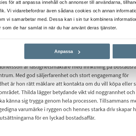
s för att anpassa innehåll och annonser till användarna, tillhand
ik. Vi vidarebefordrar även sådana cookies och annan informatio
om vi samarbetar med. Dessa kan i sin tur kombinera informati
er som de har samlat in när du har använt deras tjänster.
Start
Våra mäklare
Thilda Gabrielsson
Anpassa
brielsson är fastighetsmäklare med inriktning på bostadsrät
ntrum. Med god säljerfarenhet och stort engagemang för
et är hon rätt mäklare att kontakta om du vill köpa eller s
området. Thilda lägger betydande vikt vid noggrannhet och 
ka känna sig trygga genom hela processen. Tillsammans m
 gedigna varumärke i ryggen och hennes starka driv skapar 
utsättningarna för en lyckad bostadsaffär.