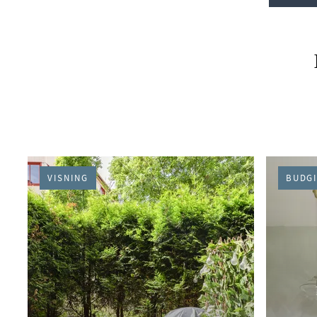
PÅGÅENDE (45)
VISNING
BUDGI