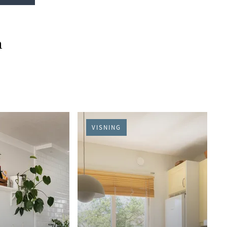
n
VISNING