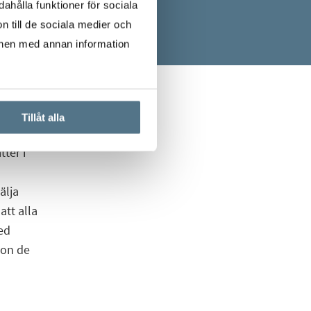
ahålla funktioner för sociala
n till de sociala medier och
onen med annan information
Tillåt alla
ter i
älja
att alla
ed
hon de