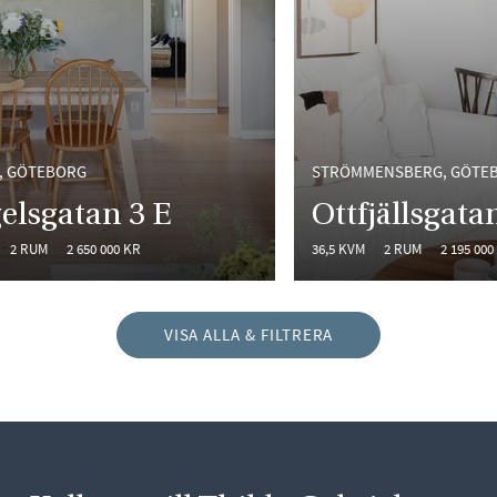
, GÖTEBORG
STRÖMMENSBERG, GÖTE
elsgatan 3 E
Ottfjällsgata
2 RUM
2 650 000 KR
36,5 KVM
2 RUM
2 195 000
VISA ALLA & FILTRERA