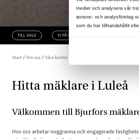
medier och analysera vår traf
annons- och analysföretag s
som du har tillhandahållit ell
TILL SALU
VI PÅ KONTORET
VÄRDERA
Start
Om oss
Våra kontor
Bjurfors Luleå
Hitta mäklare i Luleå
Välkommen till Bjurfors mäklare
Hos oss arbetar noggranna och engagerade fastighet