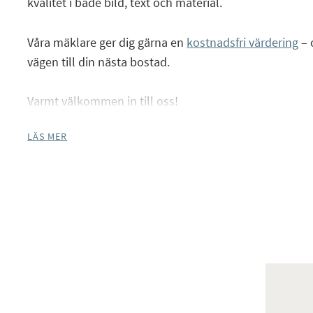
kvalitet i både bild, text och material.
Våra mäklare ger dig gärna en
kostnadsfri värdering
– 
vägen till din nästa bostad.
Facebook
Instagram
Varmt välkommen in till oss!
LÄS MER