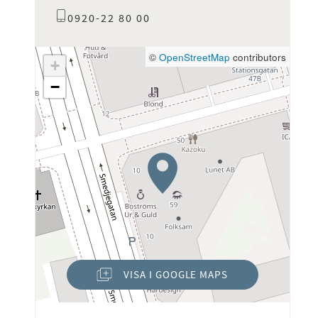
0920-22 80 00
©
OpenStreetMap
contributors
+
−
VISA I GOOGLE MAPS
(ÖPPNAS I NYTT FÖNSTER)