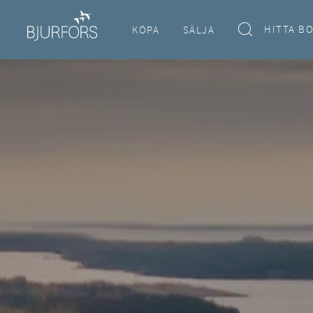
HITTA B
KÖPA
SÄLJA