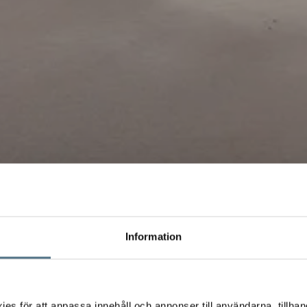
Information
s för att anpassa innehåll och annonser till användarna, tillhand