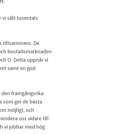
tt.
 vi sålt tusentals
vs tillsammans. De
eå och bostadsmarknaden
och O. Detta uppnår vi
ret samt en god
er den framgångsrika
ss som ger de bästa
som möjligt, och
mendera oss vidare till
ch vi jobbar med hög