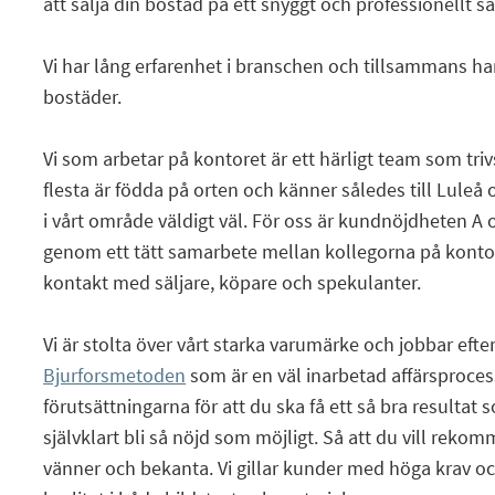
att sälja din bostad på ett snyggt och professionellt sä
Vi har lång erfarenhet i branschen och tillsammans har
bostäder.
Vi som arbetar på kontoret är ett härligt team som tri
flesta är födda på orten och känner således till Lul
i vårt område väldigt väl. För oss är kundnöjdheten A 
genom ett tätt samarbete mellan kollegorna på konto
kontakt med säljare, köpare och spekulanter.
Vi är stolta över vårt starka varumärke och jobbar eft
Bjurforsmetoden
som är en väl inarbetad affärsproce
förutsättningarna för att du ska få ett så bra resultat 
självklart bli så nöjd som möjligt. Så att du vill rekom
vänner och bekanta. Vi gillar kunder med höga krav o