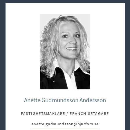
Anette Gudmundsson Andersson
FASTIGHETSMÄKLARE / FRANCHISETAGARE
anette.gudmundsson@bjurfors.se
E-post: