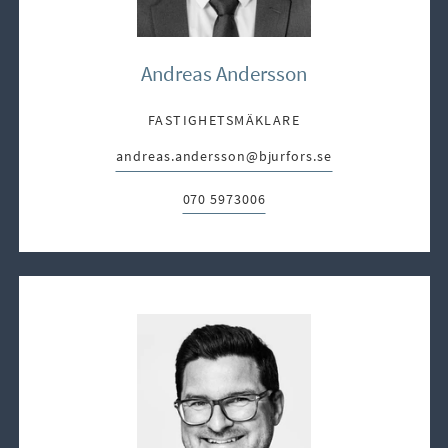
Andreas Andersson
FASTIGHETSMÄKLARE
andreas.andersson@bjurfors.se
E-post:
070 5973006
Telefon: