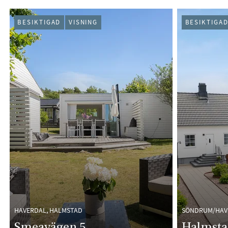
PÅGÅENDE (39)
BESIKTIGAD
VISNING
BESIKTIGA
HAVERDAL, HALMSTAD
SÖNDRUM/HAV
Smeavägen 5
Halmsta