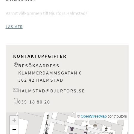
Varmt välkommen till Bjurfors Halmstad!
LÄS MER
KONTAKTUPPGIFTER
BESÖKSADRESS
KLAMMERDAMMSGATAN 6
302 42 HALMSTAD
HALMSTAD@BJURFORS.SE
035-18 80 20
©
OpenStreetMap
contributors
+
−