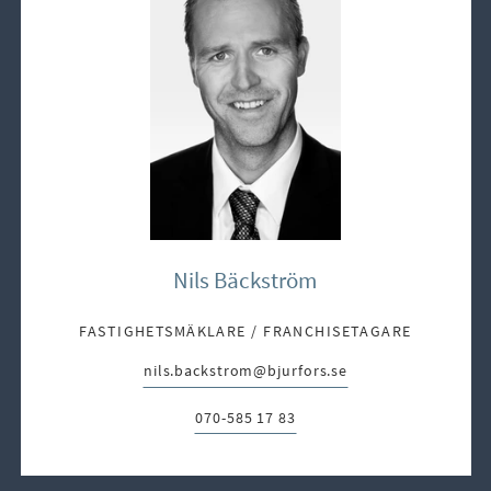
Nils Bäckström
FASTIGHETSMÄKLARE / FRANCHISETAGARE
nils.backstrom@bjurfors.se
E-post:
070-585 17 83
Telefon: