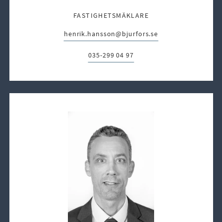
FASTIGHETSMÄKLARE
henrik.hansson@bjurfors.se
E-post:
035-299 04 97
Telefon: