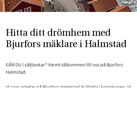
Hitta ditt drömhem med
Bjurfors mäklare i Halmstad
GÅR DU I säljtankar? Varmt välkommen till oss på Bjurfors
Halmstad.
Vi som arbetar på Bjurfors Halmstad är födda i kommunen. Vi
är engagerade i föreningslivet och har varit en del av
Halmstads näringsliv under många år. Tack vare vår starka
lokala närvaro är vi väl insatta i bostadsmarknaden i
Halmstad med omnejd. Med vårt engagemang, erfarenhet
och kompetens kan du känna dig trygg med att du får rätt
betalt för din bostad, oavsett hur marknaden ser ut. På