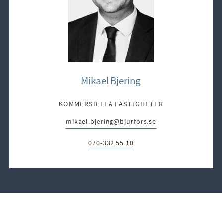
Mikael Bjering
KOMMERSIELLA FASTIGHETER
mikael.bjering@bjurfors.se
E-post:
070-332 55 10
Telefon: