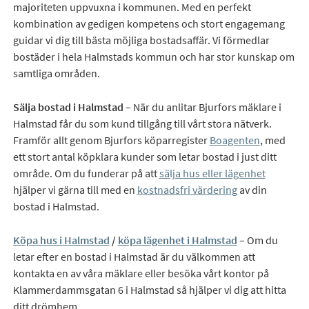
majoriteten uppvuxna i kommunen. Med en perfekt
kombination av gedigen kompetens och stort engagemang
guidar vi dig till bästa möjliga bostadsaffär. Vi förmedlar
bostäder i hela Halmstads kommun och har stor kunskap om
samtliga områden.
Sälja bostad i Halmstad
– När du anlitar Bjurfors mäklare i
Halmstad får du som kund tillgång till vårt stora nätverk.
Framför allt genom Bjurfors köparregister
Boagenten
, med
ett stort antal köpklara kunder som letar bostad i just ditt
område. Om du funderar på att
sälja hus eller lägenhet
hjälper vi gärna till med en
kostnadsfri värdering
av din
bostad i Halmstad.
Köpa hus i Halmstad
/
köpa lägenhet i Halmstad
– Om du
letar efter en bostad i Halmstad är du välkommen att
kontakta en av våra mäklare eller besöka vårt kontor på
Klammerdammsgatan 6 i Halmstad så hjälper vi dig att hitta
ditt drömhem.