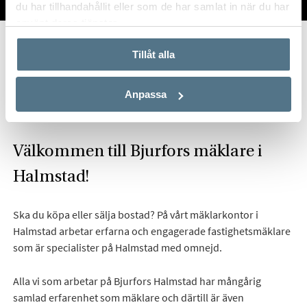
TILL SALU
VI PÅ KONTORET
VÄRDERA
du har tillhandahållit eller som de har samlat in när du har
använt deras tjänster.
Start
Om oss
Våra kontor
Bjurfors Halmstad
Tillåt alla
Hitta mäklare i Halmstad
Anpassa
Välkommen till Bjurfors mäklare i
Halmstad!
Ska du köpa eller sälja bostad? På vårt mäklarkontor i
Halmstad arbetar erfarna och engagerade fastighetsmäklare
som är specialister på Halmstad med omnejd.
Alla vi som arbetar på Bjurfors Halmstad har mångårig
samlad erfarenhet som mäklare och därtill är även