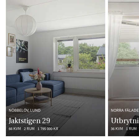
NÖBBELÖV, LUND
NORRA FÄLADE
Jaktstigen 29
Utbrytn
66 KVM
2 RUM
1 795 000 KR
36 KVM
1 RUM