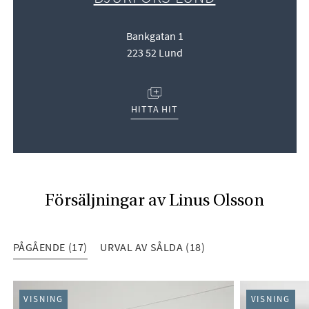
Bankgatan 1
223 52 Lund
(ÖPPNAS I NYTT FÖNSTER)
HITTA HIT
Försäljningar av Linus Olsson
PÅGÅENDE (17)
URVAL AV SÅLDA (18)
PÅGÅENDE (17)
VISNING
VISNING