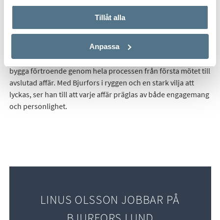
Tillåt alla
Linus Olsson har arbetat på Bjurfors sedan 2022. Med sin
sociala förmåga, sitt driv och sin nyfikenhet går han
Anpassa
helhjärtat in i varje uppdrag med målet att både möta och
överträffa förväntningarna. Linus lägger stor vikt vid att
bygga förtroende genom hela processen från första mötet till
avslutad affär. Med Bjurfors i ryggen och en stark vilja att
lyckas, ser han till att varje affär präglas av både engagemang
och personlighet.
LINUS OLSSON JOBBAR PÅ
BJURFORS LUND