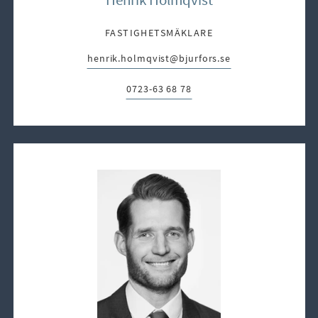
FASTIGHETSMÄKLARE
henrik.holmqvist@bjurfors.se
E-post:
0723-63 68 78
Telefon: