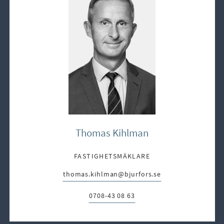
Thomas Kihlman
FASTIGHETSMÄKLARE
thomas.kihlman@bjurfors.se
E-post:
0708-43 08 63
Telefon: