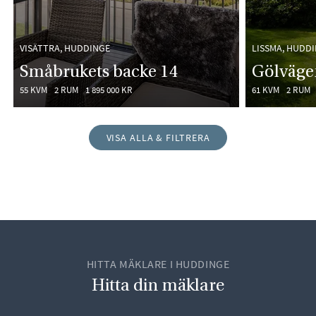
VISÄTTRA, HUDDINGE
LISSMA, HUDD
Småbrukets backe 14
Gölväge
55 KVM
2 RUM
1 895 000 KR
61 KVM
2 RUM
VISA ALLA & FILTRERA
HITTA MÄKLARE I HUDDINGE
Hitta din mäklare