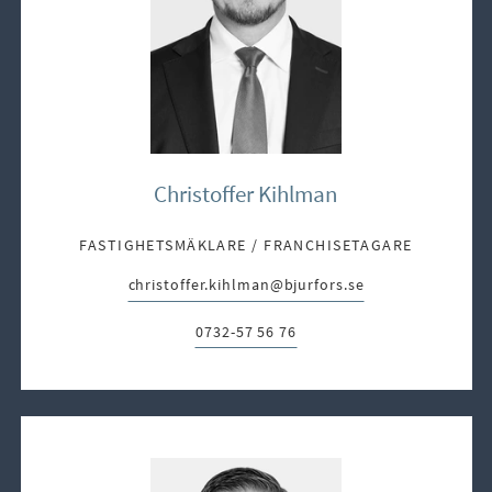
Christoffer Kihlman
FASTIGHETSMÄKLARE / FRANCHISETAGARE
christoffer.kihlman@bjurfors.se
E-post:
0732-57 56 76
Telefon: