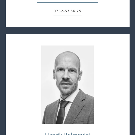
0732-57 56 75
Telefon:
Henrik Holmqvist