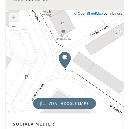
©
OpenStreetMap
contributors
+
−
VISA I GOOGLE MAPS
(ÖPPNAS I NYTT FÖNSTER)
SOCIALA MEDIER