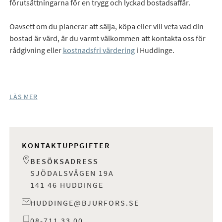
förutsättningarna för en trygg och lyckad bostadsaffär.
Oavsett om du planerar att sälja, köpa eller vill veta vad din
bostad är värd, är du varmt välkommen att kontakta oss för
rådgivning eller
kostnadsfri värdering
i Huddinge.
LÄS MER
KONTAKTUPPGIFTER
BESÖKSADRESS
SJÖDALSVÄGEN 19A
141 46 HUDDINGE
HUDDINGE@BJURFORS.SE
08-711 33 00