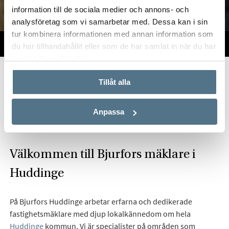
information till de sociala medier och annons- och
analysföretag som vi samarbetar med. Dessa kan i sin
tur kombinera informationen med annan information som
TILL SALU
VI PÅ KONTORET
VÄRDERA
du har tillhandahållit eller som de har samlat in när du har
använt deras tjänster.
Start
Om oss
Våra kontor
Stockholm
Bjurfors Huddinge
Tillåt alla
Hitta mäklare i Huddinge
Anpassa
Välkommen till Bjurfors mäklare i
Huddinge
På Bjurfors Huddinge arbetar erfarna och dedikerade
fastighetsmäklare med djup lokalkännedom om hela
Huddinge
kommun. Vi är specialister på områden som