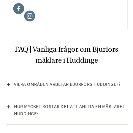
Facebook
Instagram
FAQ | Vanliga frågor om Bjurfors
mäklare i Huddinge
V
VILKA OMRÅDEN ARBETAR BJURFORS HUDDINGE I?
I
S
A
V
HUR MYCKET KOSTAR DET ATT ANLITA EN MÄKLARE I
I
I
HUDDINGE?
N
S
N
A