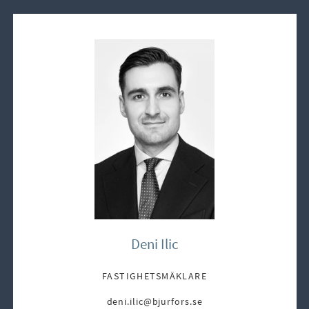
Deni Ilic
FASTIGHETSMÄKLARE
deni.ilic@bjurfors.se
E-post: