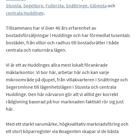
Stuvsta
,
Segeltorp
,
Fullersta
,
Snättringe
,
Glömsta
och
centrala Huddinge
.
Tillsammans har vi över 40 års erfarenhet av
bostadsförsäljningar i Huddinge och har förmedlat tusentals
bostäder, från villor och radhus till bostadsrätter i både
centrala och naturnära lägen.
Vi är ett av Huddinges allra mest lokalt förankrade
mäklarkontor. Vi bor här, arbetar här och kan varje
mikroområde på djupet, från villakvarteren i Snättringe och
Segersminne till lägenhetslägen i Stuvsta och centrala
Huddinge. Den här närvaron gör att vi alltid ger korrekt
rådgivning baserad på hur marknaden faktiskt rör sig just
här.
Med ett starkt varumärke, högkvalitativ marknadsföring och
ett stort köparregister via Boagenten skapar vi de bästa