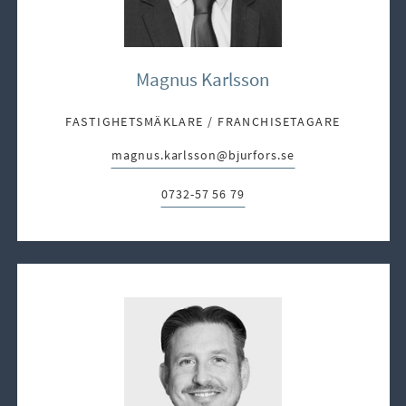
Magnus Karlsson
FASTIGHETSMÄKLARE / FRANCHISETAGARE
magnus.karlsson@bjurfors.se
E-post:
0732-57 56 79
Telefon: