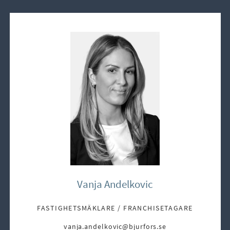
Vanja Andelkovic
FASTIGHETSMÄKLARE / FRANCHISETAGARE
vanja.andelkovic@bjurfors.se
E-post: