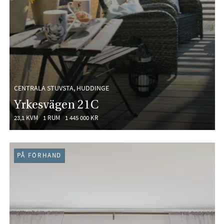
CENTRALA STUVSTA, HUDDINGE
Yrkesvägen 21C
23,1 KVM
1 RUM
1 445 000 KR
PÅ FÖRHAND