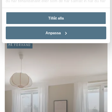
du har tillhandahållit eller som de har samlat in när du har
använt deras tjänster.
STUVSTA CENTRUM, HUDDINGE
Byalagsvägen 14
Tillåt alla
36,4 KVM
1,5 RUM
1 850 000 KR
Anpassa
PÅ FÖRHAND