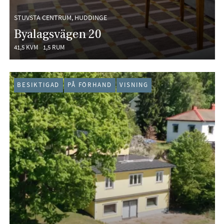
STUVSTA CENTRUM, HUDDINGE
Byalagsvägen 20
41,5 KVM
1,5 RUM
BESIKTIGAD
PÅ FÖRHAND
VISNING