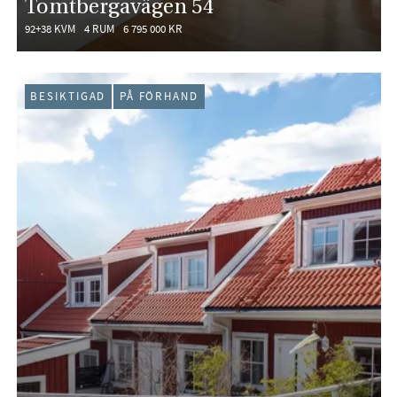
Tomtbergavägen 54
92+38 KVM
4 RUM
6 795 000 KR
BESIKTIGAD
PÅ FÖRHAND