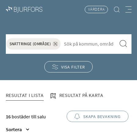
VÄRDERA
Hitta bostad
Meny
Bostäder till salu i Snättringe
S&ouml;k f&ouml;r att l&auml;gga till nytt s&ouml;kord
Sök
SNÄTTRINGE (OMRÅDE)
Ta bort sökordet "Snättringe (Område)"
VISA FILTER
RESULTAT I LISTA
RESULTAT PÅ KARTA
RESULTAT I LISTA
16
bostäder till salu
SKAPA BEVAKNING
Sortera