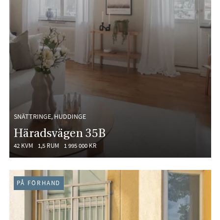
SNÄTTRINGE, HUDDINGE
Häradsvägen 35B
42 KVM
1,5 RUM
1 995 000 KR
PÅ FÖRHAND