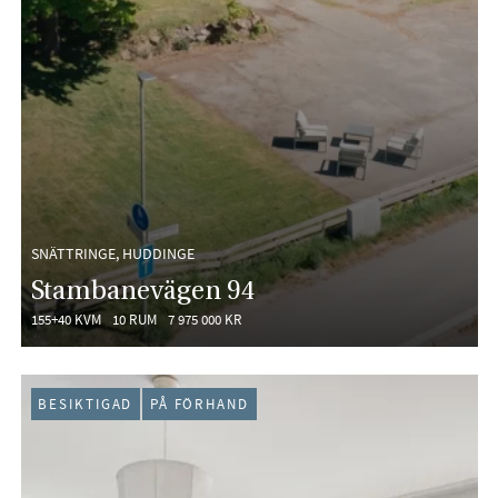
SNÄTTRINGE, HUDDINGE
Stambanevägen 94
155+40 KVM
10 RUM
7 975 000 KR
BESIKTIGAD
PÅ FÖRHAND