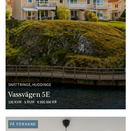
SNÄTTRINGE, HUDDINGE
Vassvägen 5E
130 KVM
5 RUM
6 995 000 KR
PÅ FÖRHAND