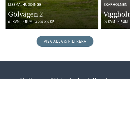
LISSMA, HUDDINGE
SKÄRHOLMEN -
Gölvägen 2
Vigghol
61 KVM
2 RUM
3 295 000 KR
99 KVM
4 RUM
VISA ALLA & FILTRERA
Kollegor till Vanja Andelkovic