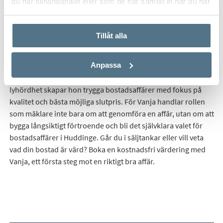
du har tillhandahållit eller som de har samlat in när du har
Start
Våra mäklare
Vanja Andelkovic
använt deras tjänster.
Tillåt alla
Vanja är en erfaren och engagerad mäklare i Huddinge med
stark lokalkännedom och höga ambitioner i varje affär. Hon
Anpassa
förmedlar villor, bostadsrätter och tomter i hela Huddinge
kommun. Med ett personligt engagemang, noggrannhet och
lyhördhet skapar hon trygga bostadsaffärer med fokus på
kvalitet och bästa möjliga slutpris. För Vanja handlar rollen
som mäklare inte bara om att genomföra en affär, utan om att
bygga långsiktigt förtroende och bli det självklara valet för
bostadsaffärer i Huddinge. Går du i säljtankar eller vill veta
vad din bostad är värd? Boka en kostnadsfri värdering med
Vanja, ett första steg mot en riktigt bra affär.