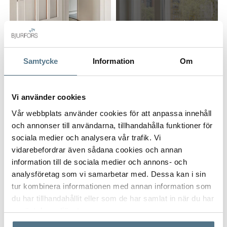
till både natur och stadens puls. Perfekt för såväl
bilpendlaren som cyklisten, och med smidiga
ALLA BILDER (19)
kommunikationer inom bekvämt avstånd.
Du blir en del av en stabil och välskött förening med god
Samtycke
Information
Om
ekonomi och låga avgifter, vilket ger ett tryggt och långsiktigt
boende.
På kort promenadavstånd nås Huddinge centrum med ett
Vi använder cookies
brett serviceutbud, samtidigt som du har direkt närhet till
Vår webbplats använder cookies för att anpassa innehåll
grönområden och populära Sjödalsparken. Pendeltåget tar
och annonser till användarna, tillhandahålla funktioner för
dig till Stockholm C på endast cirka 16 minuter, och i
VISA INNEHÅLL
FAKTA OM BOSTADEN
sociala medier och analysera vår trafik. Vi
anslutning finns även bussterminal med flera linjer.
vidarebefordrar även sådana cookies och annan
information till de sociala medier och annons- och
VISA INNEHÅLL
OM CENTRALA HUDDINGE
analysföretag som vi samarbetar med. Dessa kan i sin
tur kombinera informationen med annan information som
du har tillhandahållit eller som de har samlat in när du har
VISA INNEHÅLL
KARTA
använt deras tjänster.