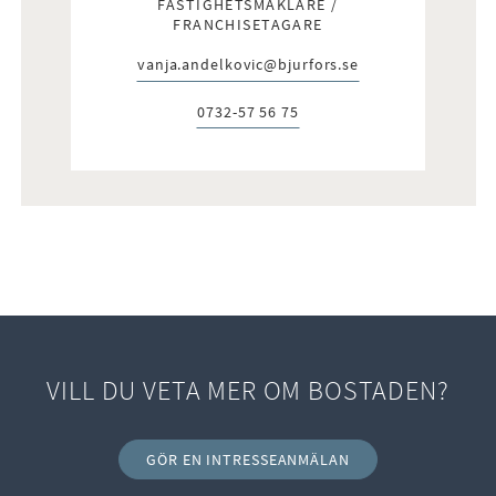
FASTIGHETSMÄKLARE /
FRANCHISETAGARE
vanja.andelkovic@bjurfors.se
E-post:
0732-57 56 75
Telefon:
VILL DU VETA MER OM BOSTADEN?
GÖR EN INTRESSEANMÄLAN