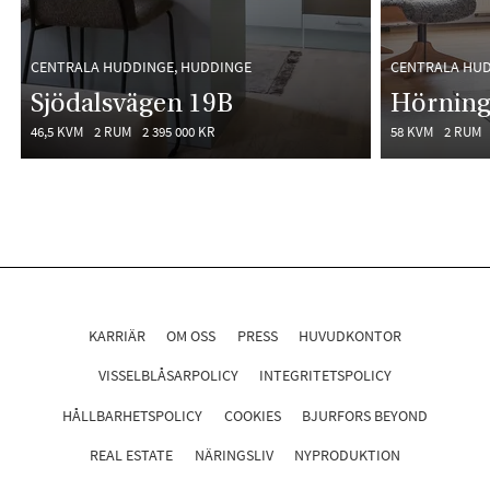
CENTRALA HUDDINGE, HUDDINGE
CENTRALA HUD
Sjödalsvägen 19B
Hörning
46,5 KVM
2 RUM
2 395 000 KR
58 KVM
2 RUM
KARRIÄR
OM OSS
PRESS
HUVUDKONTOR
VISSELBLÅSARPOLICY
INTEGRITETSPOLICY
HÅLLBARHETSPOLICY
COOKIES
BJURFORS BEYOND
REAL ESTATE
NÄRINGSLIV
NYPRODUKTION