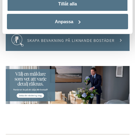
Tillåt alla
VISA INNEHÅLL
BOENDEKALKYL
Anpassa
Håll koll på detta objekt
SKAPA BEVAKNING PÅ LIKNANDE BOSTÄDER