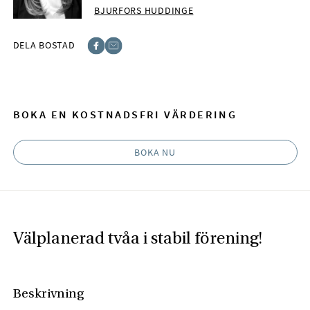
BJURFORS HUDDINGE
DELA BOSTAD
Facebook
E-post
BOKA EN KOSTNADSFRI VÄRDERING
BOKA NU
Välplanerad tvåa i stabil förening!
Beskrivning