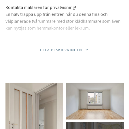
Kontakta mäklaren för privatvisning!
En halv trappa upp från entrén når du denna fina och
välplanerade tvårummare med stor klädkammare som även
kan nyttjas som hemmakontor eller lekrum.
Det rymliga vardagsrummet bjuder in till sociala
sammanhang och präglas av ett generöst ljusinsläpp samt en
HELA BESKRIVNINGEN
trivsam närhet till grönska. Bostaden erbjuder ett stilrent
badrum, ett luftigt och rofyllt sovrum samt ett fräscht och
funktionellt kök. Utöver detta finns en stor klädkammare
som med enkelhet även kan nyttjas som hemmakontor eller
lekrum, perfekt för den som önskar flexibilitet i sitt boende.
Här bor du i en väldisponerad bostad med fin atmosfär och
karaktär, där varje kvadratmeter är genomtänkt.
Lättmöblerade ytor, härligt ljusinsläpp och goda
förvaringsmöjligheter skapar ett hem att trivas i.
Läget är svårslaget, centralt men samtidigt lugnt, med närhet