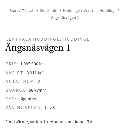
Start
Till salu
Stockholm
Huddinge
Centrala Huddinge
Ängsnäsvägen 1
CENTRALA HUDDINGE, HUDDINGE
Ängsnäsvägen 1
PRIS:
1 995 000 kr
AVGIFT:
3 911 kr*
ANTAL RUM:
2
BOAREA:
58 kvm**
TYP:
Lägenhet
VÅNINGSPLAN:
1 av 3
*Inkl värme, vatten, bredband samt kabel-TV