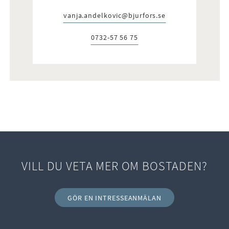
vanja.andelkovic@bjurfors.se
E-post:
0732-57 56 75
Telefon:
VILL DU VETA MER OM BOSTADEN?
GÖR EN INTRESSEANMÄLAN