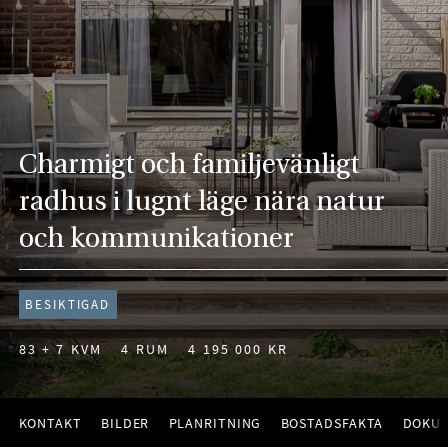
Charmigt och familjevänligt
radhus i lugnt läge nära natur
och kommunikationer
BESIKTIGAD
83 + 7 KVM
4 RUM
4 195 000 KR
KONTAKT
BILDER
PLANRITNING
BOSTADSFAKTA
DOKU