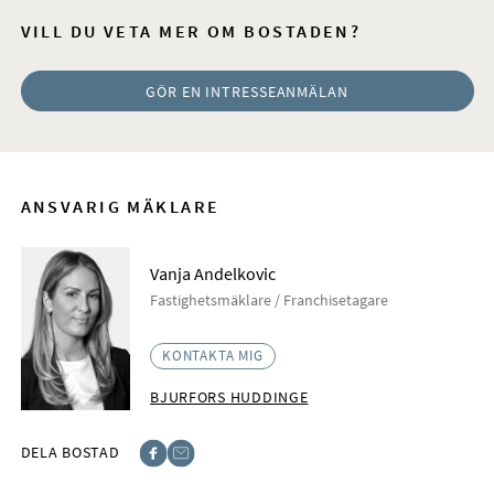
VILL DU VETA MER OM BOSTADEN?
GÖR EN INTRESSEANMÄLAN
ANSVARIG MÄKLARE
Vanja Andelkovic
Fastighetsmäklare / Franchisetagare
KONTAKTA MIG
BJURFORS HUDDINGE
DELA BOSTAD
Facebook
E-post